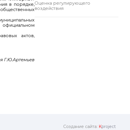
Оценка регулирующего
ния в порядке,
воздействия
е общественных
 муниципальных
 официальном
авовых актов,
я Г.Ю.Артемьев
Создание сайта:
K
project