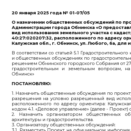
20 января 2025 года № 01-07/05
О назначении общественных обсуждений по пр
Администрации города Обнинска «О предостав
вид использования земельного участка с када
40:27:020207:32, расположенного по адресу ор
Калужская обл., г. Обнинск, ул. Любого, 6а, для
В соответствии со статьей 5.1 Градостроительно
и общественных обсуждениях по градостроительн
решением Обнинского городского Собрания от 27.
градостроительным и земельным вопросам, на 
Обнинск»
ПОСТАНОВЛЯЮ:
1. Назначить общественные обсуждения по проек
разрешения на условно разрешенный вид использ
расположенного по адресу ориентира: Калужская о
кодом 4.1. «Деловое управление» (далее - Проект) с 
2. Назначить организатором общественных о
архитектуры и градостроительства.
3. Организатору общественных обсуждений:
3.1. Разместить Проект на официальном информа