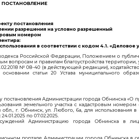
ПОСТАНОВЛЕНИЕ
оекту постановления
лении разрешения на условно разрешенный
стровым номером
иентира:
 использования в соответствии с кодом 4.1. «Деловое
го кодекса Российской Федерации, Положением о публи
ым вопросам и правилам благоустройства территории
02.2018 № 08-40 (в действующей редакции), ходатайств
основании статьи 20 Устава муниципального образ
ту постановления Администрации города Обнинска «О 
ования земельного участка с кадастровым номером 40
бл., г. Обнинск, ул. Любого, 6а, для использования в 
24.01.2025 по 07.02.2025.
бсуждений Администрацию города Обнинска в лиц
ционном портале Администрации города Обнинска в с