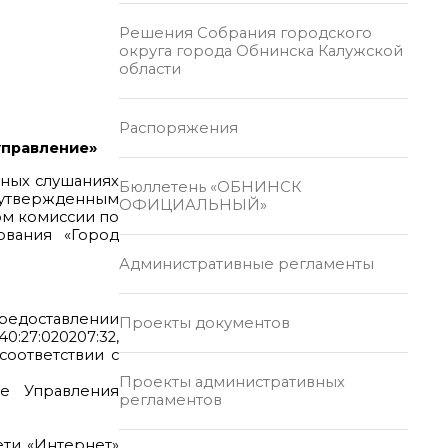
Решения Собрания городского
округа города Обнинска Калужской
области
Распоряжения
 управление»
чных слушаниях
Бюллетень «ОБНИНСК
, утвержденным
ОФИЦИАЛЬНЫЙ»
ом комиссии по
ования «Город
Административные регламенты
предоставлении
Проекты документов
:27:020207:32,
соответствии с
Проекты административных
е Управления
регламентов
ети «Интернет»