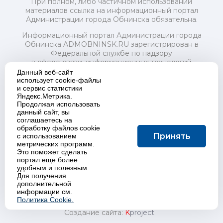
При полном, либо частичном использовании
материалов ссылка на информационный портал
Администрации города Обнинска обязательна.
Информационный портал Администрации города
Обнинска ADMOBNINSK.RU зарегистрирован в
Федеральной службе по надзору
в сфере связи, информационных технологий
и массовых коммуникаций (Роскомнадзор) 24 июля
Данный веб-сайт
2018 года.
использует cookie-файлы
и сервис статистики
Свидетельство о регистрации Эл № ФС77-73321
Яндекс.Метрика.
Продолжая использовать
Учредитель: Администрация (исполнительно-
данный сайт, вы
распорядительный орган) городского округа "Город
соглашаетесь на
Обнинск". Главный редактор: Байкова Е.А.
обработку файлов cookie
Адрес электронной почты Редакции:
Принять
с использованием
redactor@admobninsk.ru
метрических программ.
Телефон Редакции: +7 (484) 395-85-85
Это поможет сделать
Настоящий ресурс содержит материалы 18+
портал еще более
Политика в отношении обработки персональных
удобным и полезным.
Для получения
данных
дополнительной
информации см.
Политика Cookie.
Создание сайта:
K
project