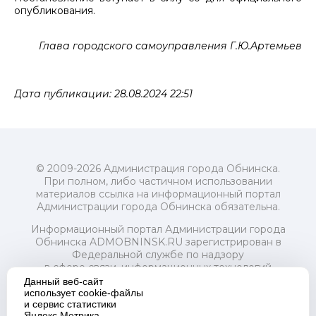
опубликования.
Глава городского самоуправления Г.Ю.Артемьев
Дата публикации: 28.08.2024 22:51
© 2009-2026 Администрация города Обнинска.
При полном, либо частичном использовании
материалов ссылка на информационный портал
Администрации города Обнинска обязательна.
Информационный портал Администрации города
Обнинска ADMOBNINSK.RU зарегистрирован в
Федеральной службе по надзору
в сфере связи, информационных технологий
и массовых коммуникаций (Роскомнадзор) 24 июля
Данный веб-сайт
2018 года.
использует cookie-файлы
и сервис статистики
Свидетельство о регистрации Эл № ФС77-73321
Яндекс.Метрика.