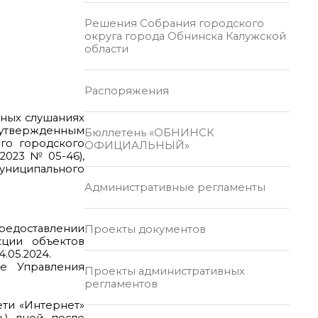
Решения Собрания городского
округа города Обнинска Калужской
области
Распоряжения
чных слушаниях
, утвержденным
Бюллетень «ОБНИНСК
го городского
ОФИЦИАЛЬНЫЙ»
1.2023 № 05-46),
муниципального
Административные регламенты
редоставлении
Проекты документов
кции объектов
.05.2024.
е Управления
Проекты административных
регламентов
ети «Интернет»