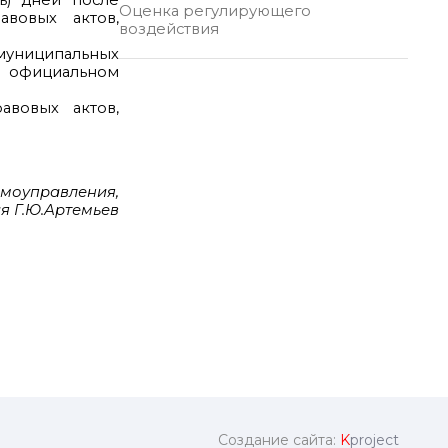
ь) дней после
Оценка регулирующего
авовых актов,
воздействия
 муниципальных
 официальном
авовых актов,
амоуправления,
я Г.Ю.Артемьев
Создание сайта:
K
project