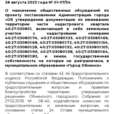
28 августа 2023 года № 01-07/54
О назначении общественных обсуждений по
проекту постановления Администрации города
«Об утверждении документации по межеванию
территории части кадастрового квартала
40:27:030801, включающей в себя земельные
участки с кадастровыми номерами
40:27:030801:74, 40:27:030801:53, 40:27:030801:66,
40:27:030801:68, 40:27:030801:72, 40:27:030801:104,
40:27:030801:28, 40:27:030801:92, 40:27:030801:105,
40:27:030801:99, 40:27:030801:98, 40:27:030801:64,
40:27:030801:83, и земли, государственная
собственность на которые не разграничена, в
муниципальном образовании «Город Обнинск»
В соответствии со статьями 43, 46 Градостроительного
кодекса Российской Федерации, Положением о
публичных слушаниях и общественных обсуждениях по
градостроительным вопросам и правилам
благоустройства территории, утвержденным
решением Обнинского городского Собрания от
27.02.2018 № 08-40, ходатайством комиссии по
градостроительным и земельным вопросам, на
основании статьи 24 Устава муниципального