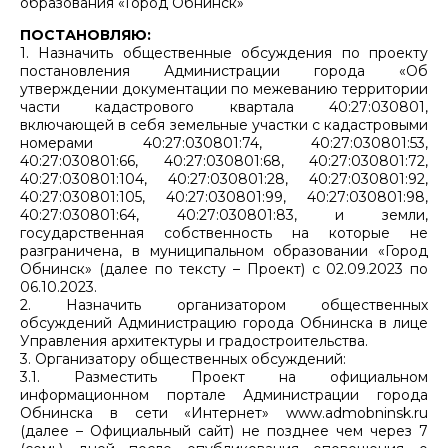
образования «Город Обнинск»
ПОСТАНОВЛЯЮ:
1. Назначить общественные обсуждения по проекту
постановления Администрации города «Об
утверждении документации по межеванию территории
части кадастрового квартала 40:27:030801,
включающей в себя земельные участки с кадастровыми
номерами 40:27:030801:74, 40:27:030801:53,
40:27:030801:66, 40:27:030801:68, 40:27:030801:72,
40:27:030801:104, 40:27:030801:28, 40:27:030801:92,
40:27:030801:105, 40:27:030801:99, 40:27:030801:98,
40:27:030801:64, 40:27:030801:83, и земли,
государственная собственность на которые не
разграничена, в муниципальном образовании «Город
Обнинск» (далее по тексту – Проект) с 02.09.2023 по
06.10.2023.
2. Назначить организатором общественных
обсуждений Администрацию города Обнинска в лице
Управления архитектуры и градостроительства.
3. Организатору общественных обсуждений:
3.1. Разместить Проект на официальном
информационном портале Администрации города
Обнинска в сети «Интернет» www.admobninsk.ru
(далее – Официальный сайт) не позднее чем через 7