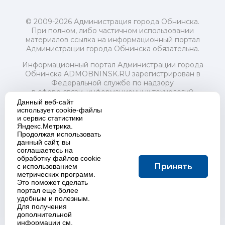
© 2009-2026 Администрация города Обнинска.
При полном, либо частичном использовании
материалов ссылка на информационный портал
Администрации города Обнинска обязательна.
Информационный портал Администрации города
Обнинска ADMOBNINSK.RU зарегистрирован в
Федеральной службе по надзору
в сфере связи, информационных технологий
и массовых коммуникаций (Роскомнадзор) 24 июля
Данный веб-сайт
2018 года.
использует cookie-файлы
и сервис статистики
Свидетельство о регистрации Эл № ФС77-73321
Яндекс.Метрика.
Продолжая использовать
Учредитель: Администрация (исполнительно-
данный сайт, вы
распорядительный орган) городского округа "Город
соглашаетесь на
Обнинск". Главный редактор: Байкова Е.А.
обработку файлов cookie
Адрес электронной почты Редакции:
Принять
с использованием
redactor@admobninsk.ru
метрических программ.
Телефон Редакции: +7 (484) 395-85-85
Это поможет сделать
Настоящий ресурс содержит материалы 18+
портал еще более
Политика в отношении обработки персональных
удобным и полезным.
Для получения
данных
дополнительной
информации см.