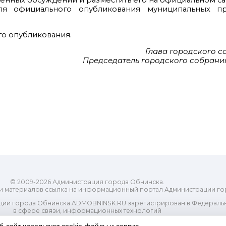
венных обсуждений и разместить его на официальном са
ля официального опубликования муниципальных пр
го опубликования.
Глава городского 
Председатель городского собрания
© 2009-2026 Администрация города Обнинска.
и материалов ссылка на информационный портал Администрации го
ии города Обнинска ADMOBNINSK.RU зарегистрирован в Федеральн
в сфере связи, информационных технологий
ассовых коммуникаций (Роскомнадзор) 24 июля 2018 года.
Свидетельство о регистрации Эл № ФС77-73321