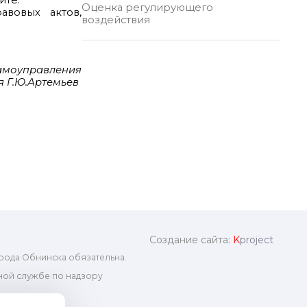
йте.
Оценка регулирующего
авовых актов,
воздействия
самоуправления
 Г.Ю.Артемьев
Создание сайта:
K
project
рода Обнинска обязательна.
ой службе по надзору