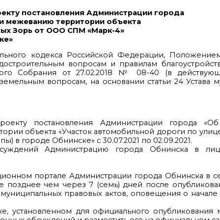
оекту постановления Администрации города
 и межеванию территории объекта
ных Зорь от ООО СПМ «Марк-4»
ске»
ительного кодекса Российской Федерации, Положение
достроительным вопросам и правилам благоустройств
го Собрания от 27.02.2018 № 08-40 (в действующ
земельным вопросам, на основании статьи 24 Устава 
роекту постановления Администрации города «Об
ории объекта «Участок автомобильной дороги по улиц
ы) в городе Обнинске» с 30.07.2021 по 02.09.2021.
бсуждений Администрацию города Обнинска в лиц
ционном портале Администрации города Обнинска в с
е позднее чем через 7 (семь) дней после опубликова
 муниципальных правовых актов, оповещения о начал
ядке, установленном для официального опубликования