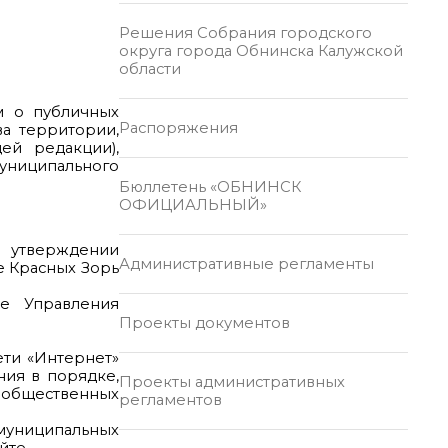
Решения Собрания городского
округа города Обнинска Калужской
области
м о публичных
Распоряжения
а территории,
ей редакции),
муниципального
Бюллетень «ОБНИНСК
ОФИЦИАЛЬНЫЙ»
 утверждении
Административные регламенты
е Красных Зорь
е Управления
Проекты документов
ети «Интернет»
ния в порядке,
Проекты административных
е общественных
регламентов
 муниципальных