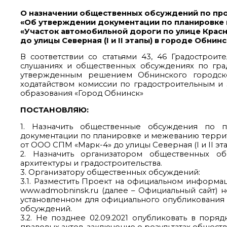
О назначении общественных обсуждений по пр
«Об утверждении документации по планировке
«Участок автомобильной дороги по улице Крас
до улицы Северная (I и II этапы) в городе Обнин
В соответствии со статьями 43, 46 Градостро
слушаниях и общественных обсуждениях по гра
утвержденным решением Обнинского городско
ходатайством комиссии по градостроительным и 
образования «Город Обнинск»
ПОСТАНОВЛЯЮ:
1. Назначить общественные обсуждения по п
документации по планировке и межеванию террит
от ООО СПМ «Марк-4» до улицы Северная (I и II этап
2. Назначить организатором общественных о
архитектуры и градостроительства.
3. Организатору общественных обсуждений:
3.1. Разместить Проект на официальном информа
www.admobninsk.ru (далее – Официальный сайт) н
установленном для официального опубликования
обсуждений.
3.2. Не позднее 02.09.2021 опубликовать в пор