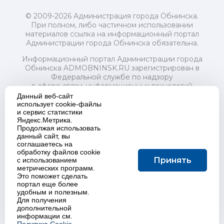
© 2009-2026 Администрация города Обнинска.
При полном, либо частичном использовании
материалов ссылка на информационный портал
Администрации города Обнинска обязательна.
Информационный портал Администрации города
Обнинска ADMOBNINSK.RU зарегистрирован в
Федеральной службе по надзору
в сфере связи, информационных технологий
и массовых коммуникаций (Роскомнадзор) 24 июля
Данный веб-сайт
2018 года.
использует cookie-файлы
и сервис статистики
Свидетельство о регистрации Эл № ФС77-73321
Яндекс.Метрика.
Продолжая использовать
Учредитель: Администрация (исполнительно-
данный сайт, вы
распорядительный орган) городского округа "Город
соглашаетесь на
Обнинск". Главный редактор: Байкова Е.А.
обработку файлов cookie
Адрес электронной почты Редакции:
Принять
с использованием
redactor@admobninsk.ru
метрических программ.
Телефон Редакции: +7 (484) 395-85-85
Это поможет сделать
Настоящий ресурс содержит материалы 18+
портал еще более
Политика в отношении обработки персональных
удобным и полезным.
Для получения
данных
дополнительной
информации см.