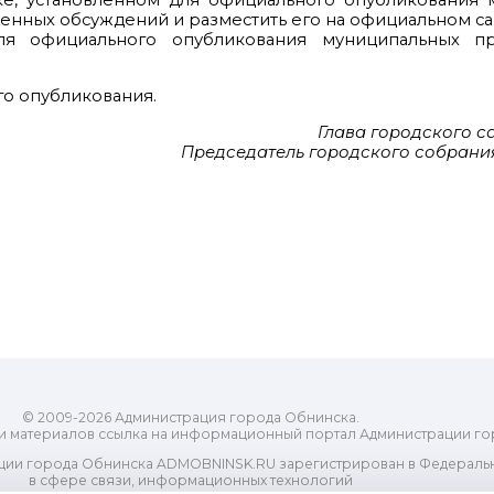
ядке, установленном для официального опубликования
венных обсуждений и разместить его на официальном са
ля официального опубликования муниципальных пр
го опубликования.
Глава городского 
Председатель городского собрани
© 2009-2026 Администрация города Обнинска.
и материалов ссылка на информационный портал Администрации го
ии города Обнинска ADMOBNINSK.RU зарегистрирован в Федеральн
в сфере связи, информационных технологий