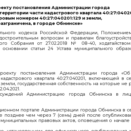
оекту постановления Администрации города
ерритории части кадастрового квартала 40:27:04020
ровым номером 40:27:040201:129 и земли,
разграничена, в городе Обнинске»
ительного кодекса Российской Федерации, Положение
достроительным вопросам и правилам благоустройств
го Собрания от 27.02.2018 № 08-40, ходатайство
основании статьи 24 Устава муниципального образ
роекту постановления Администрации города «Об
адастрового квартала 40:27:040201, включающей в с
 земли, государственная собственность на которые не 
.04.2021.
бсуждений Администрацию города Обнинска в лиц
ционном портале Администрации города Обнинска в с
е позднее чем через 7 (семь) дней после опубликова
 муниципальных правовых актов, оповещения о начал