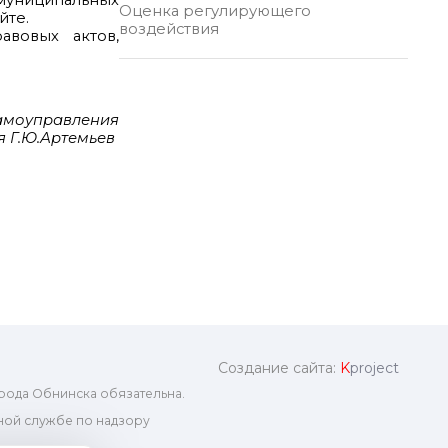
 муниципальных
Оценка регулирующего
йте.
воздействия
авовых актов,
самоуправления
я Г.Ю.Артемьев
Создание сайта:
K
project
рода Обнинска обязательна.
ой службе по надзору