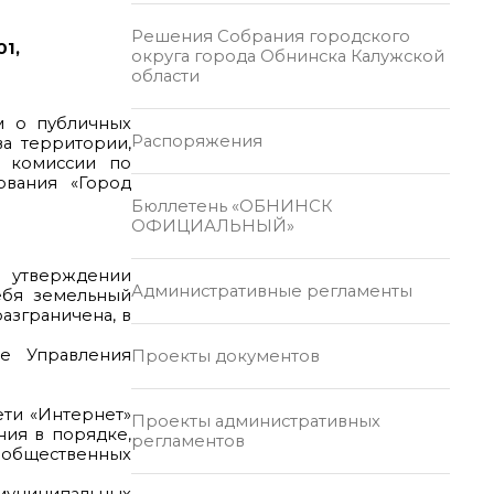
Решения Собрания городского
1,
округа города Обнинска Калужской
области
м о публичных
Распоряжения
а территории,
м комиссии по
ования «Город
Бюллетень «ОБНИНСК
ОФИЦИАЛЬНЫЙ»
 утверждении
Административные регламенты
ебя земельный
разграничена, в
е Управления
Проекты документов
ети «Интернет»
Проекты административных
ния в порядке,
регламентов
е общественных