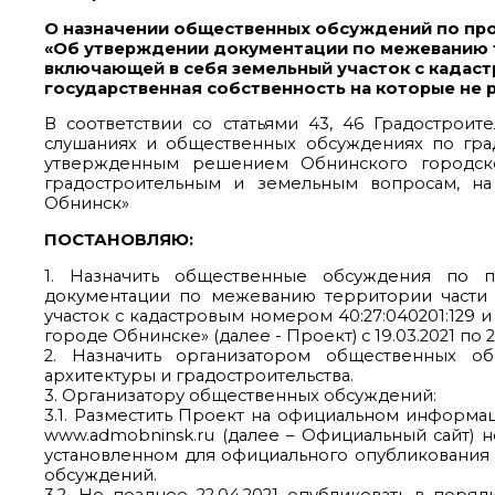
О назначении общественных обсуждений по пр
«Об утверждении документации по межеванию т
включающей в себя земельный участок с кадаст
государственная собственность на которые не 
В соответствии со статьями 43, 46 Градостро
слушаниях и общественных обсуждениях по гра
утвержденным решением Обнинского городско
градостроительным и земельным вопросам, на 
Обнинск»
ПОСТАНОВЛЯЮ:
1. Назначить общественные обсуждения по п
документации по межеванию территории части к
участок с кадастровым номером 40:27:040201:129 и
городе Обнинске» (далее - Проект) с 19.03.2021 по 22
2. Назначить организатором общественных о
архитектуры и градостроительства.
3. Организатору общественных обсуждений:
3.1. Разместить Проект на официальном информа
www.admobninsk.ru (далее – Официальный сайт) н
установленном для официального опубликования
обсуждений.