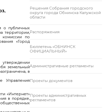
Решения Собрания городского
03,
округа города Обнинска Калужской
области
м о публичных
Распоряжения
а территории,
м комиссии по
ования «Город
Бюллетень «ОБНИНСК
ОФИЦИАЛЬНЫЙ»
 утверждении
Административные регламенты
ебя земельный
азграничена, в
е Управления
Проекты документов
ети «Интернет»
Проекты административных
ния в порядке,
регламентов
е общественных