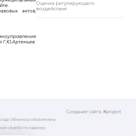
 муниципальных
Оценка регулирующего
йте.
воздействия
авовых актов,
самоуправления
 Г.Ю.Артемьев
Создание сайта:
K
project
рода Обнинска обязательна.
ой службе по надзору