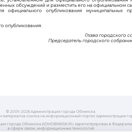
ядке, установленном для официального опубликования
венных обсуждений и разместить его на официальном са
ля официального опубликования муниципальных пр
го опубликования.
Глава городского 
Председатель городского собрания
© 2009-2026 Администрация города Обнинска.
и материалов ссылка на информационный портал Администрации го
ии города Обнинска ADMOBNINSK.RU зарегистрирован в Федеральн
в сфере связи, информационных технологий