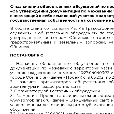
О назначении общественных обсуждений по пр
«Об утверждении документации по межеванию т
включающей в себя земельный участок с кадаст
государственная собственность на которые не 
В соответствии со статьями 43, 46 Градостро
слушаниях и общественных обсуждениях по гра
утвержденным решением Обнинского городско
градостроительным и земельным вопросам, на 
Обнинск»
ПОСТАНОВЛЯЮ:
1. Назначить общественные обсуждения по п
документации по межеванию территории части к
участок с кадастровым номером 40:27:040403:73 и
городе Обнинске» (далее - Проект) с 19.03.2021 по 22
2. Назначить организатором общественных о
архитектуры и градостроительства.
3. Организатору общественных обсуждений:
3.1.Разместить Проект на официальном информа
www.admobninsk.ru (далее – Официальный сайт) н
установленном для официального опубликования
обсуждений.