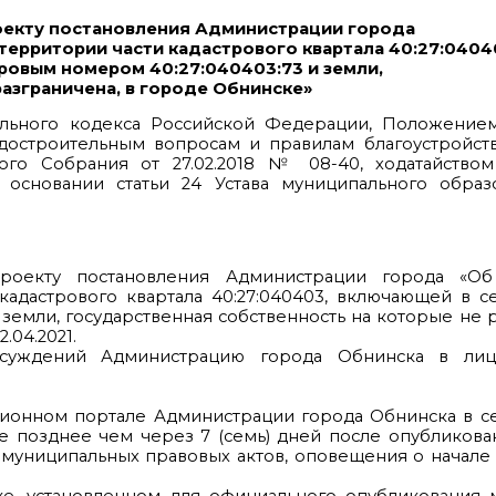
оекту постановления Администрации города
ерритории части кадастрового квартала 40:27:0404
ровым номером 40:27:040403:73 и земли,
разграничена, в городе Обнинске»
ительного кодекса Российской Федерации, Положение
достроительным вопросам и правилам благоустройств
го Собрания от 27.02.2018 № 08-40, ходатайство
основании статьи 24 Устава муниципального образ
роекту постановления Администрации города «Об
адастрового квартала 40:27:040403, включающей в с
 земли, государственная собственность на которые не р
.04.2021.
бсуждений Администрацию города Обнинска в лиц
ционном портале Администрации города Обнинска в с
е позднее чем через 7 (семь) дней после опубликова
 муниципальных правовых актов, оповещения о начал