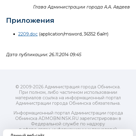
Глава Администрации города А.А. Авдеев
Приложения
2209.doc
(application/msword, 36352 байт)
Дата публикации: 26.11.2014 09:45
© 2009-2026 Администрация города Обнинска.
При полном, либо частичном использовании
материалов ссылка на информационный портал
Администрации города Обнинска обязательна.
Информационный портал Администрации города
Обнинска ADMOBNINSK.RU зарегистрирован в
Федеральной службе по надзору
в сфере связи, информационных технологий
и массовых коммуникаций (Роскомнадзор) 24 июля
Данный веб-сайт