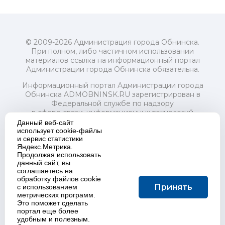
© 2009-2026 Администрация города Обнинска.
При полном, либо частичном использовании
материалов ссылка на информационный портал
Администрации города Обнинска обязательна.
Информационный портал Администрации города
Обнинска ADMOBNINSK.RU зарегистрирован в
Федеральной службе по надзору
в сфере связи, информационных технологий
и массовых коммуникаций (Роскомнадзор) 24 июля
Данный веб-сайт
2018 года.
использует cookie-файлы
и сервис статистики
Свидетельство о регистрации Эл № ФС77-73321
Яндекс.Метрика.
Продолжая использовать
Учредитель: Администрация (исполнительно-
данный сайт, вы
распорядительный орган) городского округа "Город
соглашаетесь на
Обнинск". Главный редактор: Байкова Е.А.
обработку файлов cookie
Адрес электронной почты Редакции:
Принять
с использованием
redactor@admobninsk.ru
метрических программ.
Телефон Редакции: +7 (484) 395-85-85
Это поможет сделать
Настоящий ресурс содержит материалы 18+
портал еще более
Политика в отношении обработки персональных
удобным и полезным.