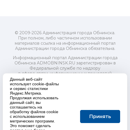
© 2009-2026 Администрация города Обнинска.
При полном, либо частичном использовании
материалов ссылка на информационный портал
Администрации города Обнинска обязательна.
Информационный портал Администрации города
Обнинска ADMOBNINSK.RU зарегистрирован в
Федеральной службе по надзору
в сфере связи, информационных технологий
и массовых коммуникаций (Роскомнадзор) 24 июля
Данный веб-сайт
2018 года.
использует cookie-файлы
и сервис статистики
Свидетельство о регистрации Эл № ФС77-73321
Яндекс.Метрика.
Продолжая использовать
Учредитель: Администрация (исполнительно-
данный сайт, вы
распорядительный орган) городского округа "Город
соглашаетесь на
Обнинск". Главный редактор: Байкова Е.А.
обработку файлов cookie
Адрес электронной почты Редакции:
Принять
с использованием
redactor@admobninsk.ru
метрических программ.
Телефон Редакции: +7 (484) 395-85-85
Это поможет сделать
Настоящий ресурс содержит материалы 18+