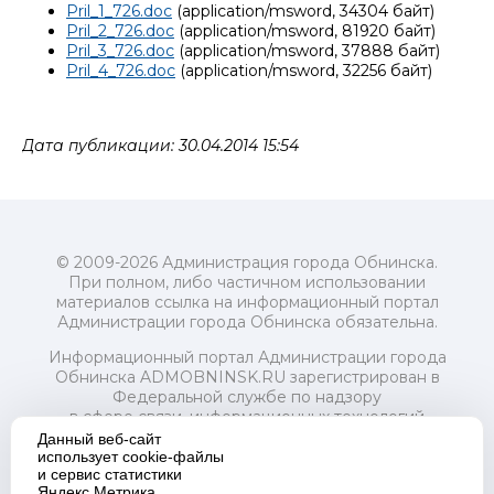
Pril_1_726.doc
(application/msword, 34304 байт)
Pril_2_726.doc
(application/msword, 81920 байт)
Pril_3_726.doc
(application/msword, 37888 байт)
Pril_4_726.doc
(application/msword, 32256 байт)
Дата публикации: 30.04.2014 15:54
© 2009-2026 Администрация города Обнинска.
При полном, либо частичном использовании
материалов ссылка на информационный портал
Администрации города Обнинска обязательна.
Информационный портал Администрации города
Обнинска ADMOBNINSK.RU зарегистрирован в
Федеральной службе по надзору
в сфере связи, информационных технологий
и массовых коммуникаций (Роскомнадзор) 24 июля
Данный веб-сайт
2018 года.
использует cookie-файлы
и сервис статистики
Свидетельство о регистрации Эл № ФС77-73321
Яндекс.Метрика.