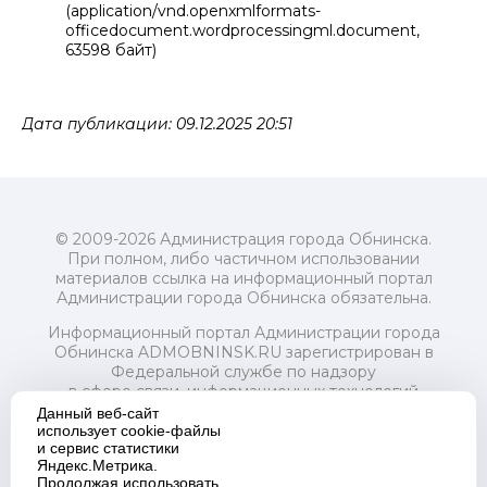
(application/vnd.openxmlformats-
officedocument.wordprocessingml.document,
63598 байт)
Дата публикации: 09.12.2025 20:51
© 2009-2026 Администрация города Обнинска.
При полном, либо частичном использовании
материалов ссылка на информационный портал
Администрации города Обнинска обязательна.
Информационный портал Администрации города
Обнинска ADMOBNINSK.RU зарегистрирован в
Федеральной службе по надзору
в сфере связи, информационных технологий
и массовых коммуникаций (Роскомнадзор) 24 июля
Данный веб-сайт
2018 года.
использует cookie-файлы
и сервис статистики
Свидетельство о регистрации Эл № ФС77-73321
Яндекс.Метрика.
Продолжая использовать
Учредитель: Администрация (исполнительно-