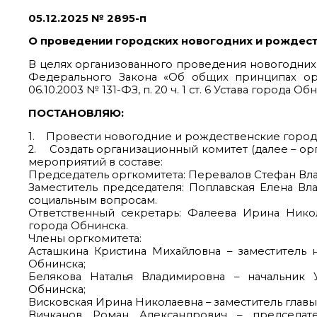
05.12.2025 № 2895-п
О проведении городских новогодних и рождест
В целях организованного проведения новогодних и
Федерального Закона «Об общих принципах ор
06.10.2003 № 131-ФЗ, п. 20 ч. 1 ст. 6 Устава города Об
ПОСТАНОВЛЯЮ:
1. Провести новогодние и рождественские городск
2. Создать организационный комитет (далее – ор
мероприятий в составе:
Председатель оргкомитета: Перевалов Сте
Заместитель председателя: Поплавская Елена Вл
социальным вопросам.
Ответственный секретарь: Фалеева Ирина Нико
города Обнинска.
Члены оргкомитета:
Асташкина Кристина Михайловна – заместитель 
Обнинска;
Белякова Наталья Владимировна – начальник 
Обнинска;
Висковская Ирина Николаевна – заместитель глав
Вичканов Роман Александрович – председат