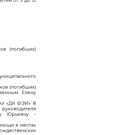
тям от 3 до 12
ов (погибших)
униципального
ков (погибших)
твенным Елену
МАУ «ДК ФЭИ» 8
о руководителя
ну Юрьевну -
мощи в местах
рождественских