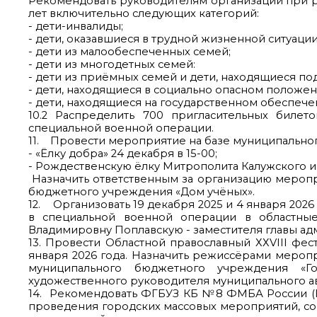
Рекомендовать руководителям организаций при ра
лет включительно следующих категорий:
- дети-инвалиды;
- дети, оказавшиеся в трудной жизненной ситуации
- дети из малообеспеченных семей;
- дети из многодетных семей:
- дети из приёмных семей и дети, находящиеся по
- дети, находящиеся в социально опасном положен
- дети, находящиеся на государственном обеспече
10.2 Распределить 700 пригласительных билет
специальной военной операции.
11. Провести мероприятие на базе муниципально
- «Ёлку добра» 24 декабря в 15-00;
- Рождественскую ёлку Митрополита Калужского и
Назначить ответственным за организацию мероп
бюджетного учреждения «Дом учёных».
12. Организовать 19 декабря 2025 и 4 января 202
в специальной военной операции в областные 
Владимировну Поплавскую - заместителя главы ад
13. Провести Областной православный ХХVIII фес
января 2026 года. Назначить режиссёрами мероп
муниципального бюджетного учреждения «Г
художественного руководителя муниципального 
14. Рекомендовать ФГБУЗ КБ №8 ФМБА России (К
проведения городских массовых мероприятий, со