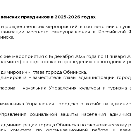
венских праздников в 2025-2026 годах
 рождественских мероприятий, в соответствии с пункто
ганизации местного самоуправления в Российской 
нинска,
ие мероприятия с 16 декабря 2025 года по 11 января 20
гкомитет) по подготовке и проведению новогодних и 
фан Владимирович - глава города Обнинска.
адимировна – заместитель главы администрации горо
лаевна – начальник Управления культуры и туризма 
начальника Управления городского хозяйства админи
Управления социальной защиты населения админис
ы администрации города Обнинска по экономическому р
ель комитета по организационной работе и взаи