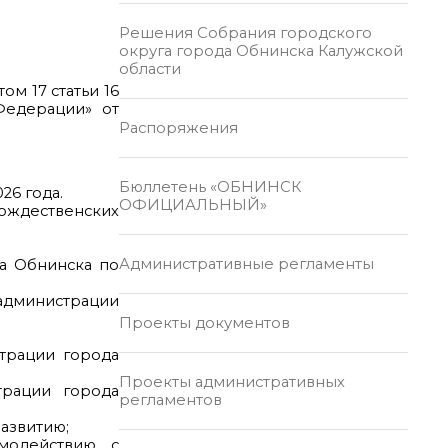
Решения Собрания городского
округа города Обнинска Калужской
области
м 17 статьи 16
Федерации» от
Распоряжения
Бюллетень «ОБНИНСК
26 года.
ОФИЦИАЛЬНЫЙ»
рождественских
Административные регламенты
да Обнинска по
администрации
Проекты документов
страции города
Проекты административных
трации города
регламентов
азвитию;
модействию с