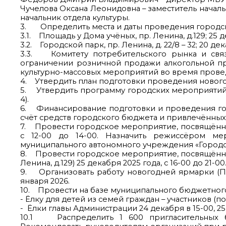
Чучелова Оксана Леонидовна – заместитель начал
начальник отдела культуры.
3. Определить места и даты проведения городск
3.1. Площадь у Дома учёных, пр. Ленина, д.129; 25 
3.2. Городской парк, пр. Ленина, д. 22/8 – 32; 20 д
3.3. Комитету потребительского рынка и связ
ограничении розничной продажи алкогольной про
культурно-массовых мероприятий во время прове
4. Утвердить план подготовки проведения новог
5. Утвердить программу городских мероприятий
4).
6. Финансирование подготовки и проведения го
счёт средств городского бюджета и привлечённых
7. Провести городское мероприятие, посвящённое
с 12-00 до 14-00. Назначить режиссёром ме
муниципального автономного учреждения «Городс
8. Провести городское мероприятие, посвящённо
Ленина, д.129) 25 декабря 2025 года, с 16-00 до 21-00
9. Организовать работу новогодней ярмарки (Площ
января 2026.
10. Провести на базе муниципального бюджетног
- Ёлку для детей из семей граждан – участников (
- Ёлки главы Администрации 24 декабря в 15-00, 25 
10.1 Распределить 1 600 пригласительных б