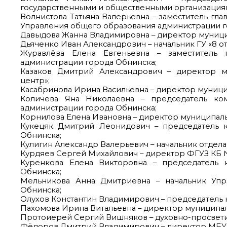
государственными и общественными организация
Волнистова Татьяна Валерьевна – заместитель гл
Управления общего образования администрации г
Давыдова Жанна Владимировна – директор муници
Дьяченко Иван Александрович – начальник ГУ «8 о
Журавлёва Елена Евгеньевна – заместитель
администрации города Обнинска;
Казаков Дмитрий Александрович – директор 
центр»;
Касабринова Ирина Васильевна – директор муниц
Количева Яна Николаевна – председатель ко
администрации города Обнинска;
Корнилова Елена Ивановна – директор муниципал
Кукецяк Дмитрий Леонидович – председатель 
Обнинска;
Кулигин Александр Валерьевич – начальник отдела
Курдяев Сергей Михайлович – директор ФГУЗ КБ 
Куренкова Елена Викторовна – председатель 
Обнинска;
Мельникова Анна Дмитриевна – начальник Упра
Обнинска;
Олухов Константин Владимирович – председатель 
Пахомова Ирина Витальевна – директор муниципа
Протоиерей Сергий Вишняков – духовно-просветит
Фёдоров Дмитрий Владимирович – директор МБУ «