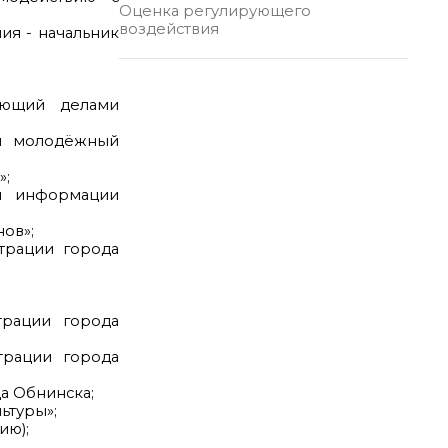
Оценка регулирующего
воздействия
ия - начальник
яющий делами
ий молодёжный
»;
ой информации
ов»;
трации города
трации города
трации города
а Обнинска;
ьтуры»;
ию);