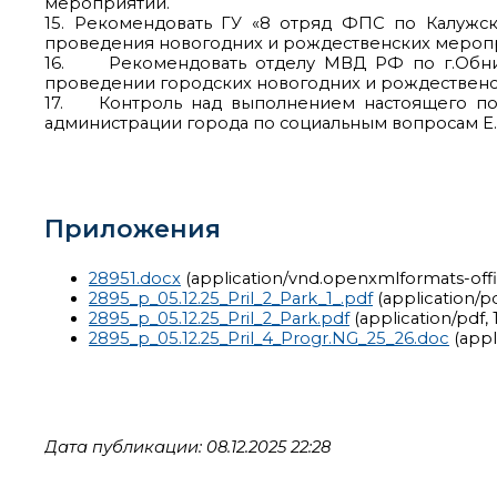
мероприятий.
15. Рекомендовать ГУ «8 отряд ФПС по Калужско
проведения новогодних и рождественских мероп
16. Рекомендовать отделу МВД РФ по г.Обнинс
проведении городских новогодних и рождественс
17. Контроль над выполнением настоящего пос
администрации города по социальным вопросам Е.
Приложения
28951.docx
(application/vnd.openxmlformats-of
2895_p_05.12.25_Pril_2_Park_1_.pdf
(application/p
2895_p_05.12.25_Pril_2_Park.pdf
(application/pdf,
2895_p_05.12.25_Pril_4_Progr.NG_25_26.doc
(appl
Дата публикации: 08.12.2025 22:28