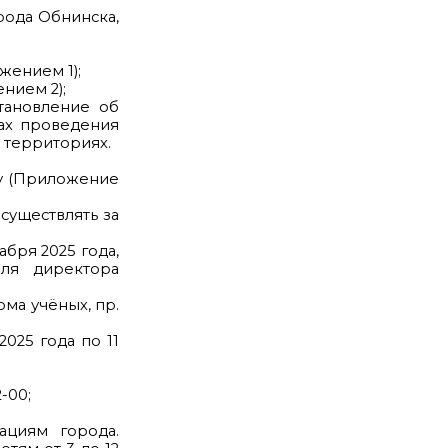
рода Обнинска,
ожением 1);
ением 2);
тановление об
тах проведения
 территориях.
ву (Приложение
существлять за
бря 2025 года,
еля директора
ма учёных, пр.
025 года по 11
-00;
ациям города.