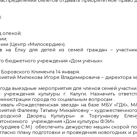
спределении билетов отдавать приоритетное право де
;
д опекой;
ии;
нии (Центр «Милосердие»).
ов на Ёлку для детей из семей граждан – участник
го бюджетного учреждения «Дом учёных»:
 Боровского Климента 14 января.
риятий Милюкова Игоря Владимировича – директора м
6 года выездные мероприятия для членов семей участни
учреждения культуры г. Калуги. Назначить ответс
министрации города по социальным вопросам .
тиваль «Рождественская звезда» на базе МБУ «ГДК», 
риятий Фалееву Татьяну Михайловну – художественног
ородской Дворец Культуры» и Торгунакову Еле
автономного учреждения «Дом культуры ФЭИ».
урдяев С.М.) обеспечить дежурство машин скорой по
гласно плану подготовки и проведения новогодних и 