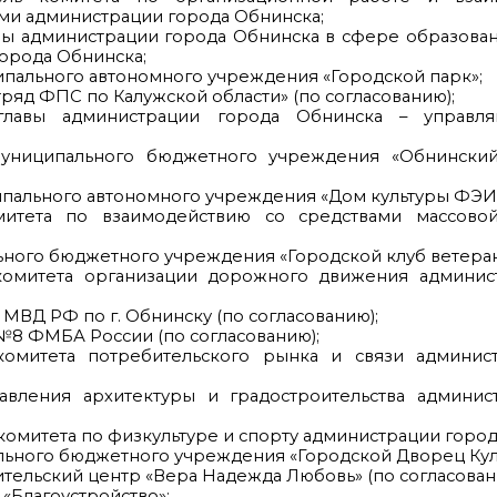
ми администрации города Обнинска;
авы администрации города Обнинска в сфере образован
орода Обнинска;
пального автономного учреждения «Городской парк»;
тряд ФПС по Калужской области» (по согласованию);
 главы администрации города Обнинска – управл
муниципального бюджетного учреждения «Обнинск
ипального автономного учреждения «Дом культуры ФЭИ
митета по взаимодействию со средствами массов
ьного бюджетного учреждения «Городской клуб ветеран
комитета организации дорожного движения админис
 МВД РФ по г. Обнинску (по согласованию);
№8 ФМБА России (по согласованию);
комитета потребительского рынка и связи админис
вления архитектуры и градостроительства админис
комитета по физкультуре и спорту администрации город
льного бюджетного учреждения «Городской Дворец Кул
ельский центр «Вера Надежда Любовь» (по согласован
Благоустройство»;