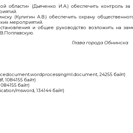
й области» (Дьяченко И.А.) обеспечить контроль за
риятий.
ку (Кулигин А.В.) обеспечить охрану общественног
ких мероприятий.
тановления и общее руководство возложить на заме
В.Поплавскую.
Глава города Обнинска 
ficedocument.wordprocessingml.document, 24255 байт)
df, 1084155 байт)
 1084155 байт)
ication/msword, 134144 байт)