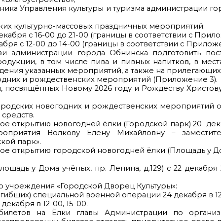
ьника Управления культуры и туризма администрации го
их культурно-массовых праздничных мероприятий:
декабря с 16-00 до 21-00 (границы в соответствии с Прил
екабря с 12-00 до 14-00 (границы в соответствии с Прилож
и администрации города Обнинска подготовить пос
дукции, в том числе пива и пивных напитков, в мес
дения указанных мероприятий, а также на прилегающих
одних и рождественских мероприятий (Приложение 3).
, посвящённых Новому 2026 году и Рождеству Христо
родских новогодних и рождественских мероприятий о
 средств.
 открытию новогодней ёлки (Городской парк) 20 дека
роприятия Волкову Елену Михайловну – заместит
кой парк».
е открытию городской новогодней ёлки (Площадь у До
.
адь у Дома учёных, пр. Ленина, д.129) с 22 декабря 2
о учреждения «Городской Дворец Культуры»:
погибших) специальной военной операции 24 декабря в 12
декабря в 12-00, 15-00.
илетов на Ёлки главы Администрации по организ