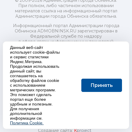
© 2009-2026 Администрация города Обнинска.
При полном, либо частичном использовании
материалов ссылка на информационный портал
Администрации города Обнинска обязательна.
Информационный портал Администрации города
Обнинска ADMOBNINSK.RU зарегистрирован в
Федеральной службе по надзору
в сфере связи, информационных технологий
и массовых коммуникаций (Роскомнадзор) 24 июля
Данный веб-сайт
2018 года.
использует cookie-файлы
и сервис статистики
Свидетельство о регистрации Эл № ФС77-73321
Яндекс.Метрика.
Продолжая использовать
Учредитель: Администрация (исполнительно-
данный сайт, вы
распорядительный орган) городского округа "Город
соглашаетесь на
Обнинск". Главный редактор: Байкова Е.А.
обработку файлов cookie
Адрес электронной почты Редакции:
Принять
с использованием
redactor@admobninsk.ru
метрических программ.
Телефон Редакции: +7 (484) 395-85-85
Это поможет сделать
Настоящий ресурс содержит материалы 18+
портал еще более
Политика в отношении обработки персональных
удобным и полезным.
Для получения
данных
дополнительной
информации см.
Политика Cookie.
Создание сайта:
K
project