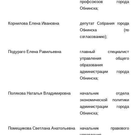
профсоюзов города
Обнинска;
Корнилова
Елена Ивановна
депутат Собрания
города
Обнинска
(по
согласованию);
Подураго
Елена Равильевна
главный специалист
управления общего
образования
администрации города
Обнинска;
Полякова
Наталья Владимировна
начальник отдела
экономической политики
администрации города
Обнинска;
Помещикова
Светлана Анатольевна
начальник правового
управления