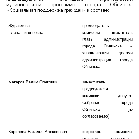
муниципальной программы города Обнинска
«Социальная поддержка граждан» в составе:
Журавлева
председатель
Елена
Евгеньевна
комиссии,
аместитель
главы администрации
города Обнинска -
управляющий делами
администрации города
Обнинска;
Макаров
Вадим Олегович
заместитель
председателя
комиссии,
депутат
Собрания
города
Обнинска
(по
согласованию);
Королева
Наталья Алексеевна
секретарь комиссии,
главный специалист