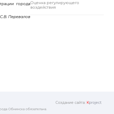
Оценка регулирующего
трации города
воздействия
С.В. Перевалов
Создание сайта:
K
project
рода Обнинска обязательна.