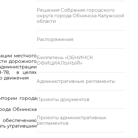
Решения Собрания городского
округа города Обнинска Калужской
области
Распоряжения
зации местного
Бюллетень «ОБНИНСК
ости дорожного
ОФИЦИАЛЬНЫЙ»
 администрации
8-78, в целях
го движения
Административные регламенты
итории города
Проекты документов
рода Обнинска
Проекты административных
о обеспечению
регламентов
ать утратившим