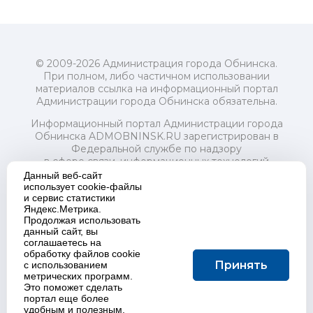
© 2009-2026 Администрация города Обнинска.
При полном, либо частичном использовании
материалов ссылка на информационный портал
Администрации города Обнинска обязательна.
Информационный портал Администрации города
Обнинска ADMOBNINSK.RU зарегистрирован в
Федеральной службе по надзору
в сфере связи, информационных технологий
и массовых коммуникаций (Роскомнадзор) 24 июля
Данный веб-сайт
2018 года.
использует cookie-файлы
и сервис статистики
Свидетельство о регистрации Эл № ФС77-73321
Яндекс.Метрика.
Продолжая использовать
Учредитель: Администрация (исполнительно-
данный сайт, вы
распорядительный орган) городского округа "Город
соглашаетесь на
Обнинск". Главный редактор: Байкова Е.А.
обработку файлов cookie
Адрес электронной почты Редакции:
Принять
с использованием
redactor@admobninsk.ru
метрических программ.
Телефон Редакции: +7 (484) 395-85-85
Это поможет сделать
Настоящий ресурс содержит материалы 18+
портал еще более
Политика в отношении обработки персональных
удобным и полезным.