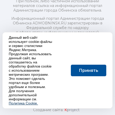
При полном, либо частичном использовании
материалов ссылка на информационный портал
Администрации города Обнинска обязательна.
Информационный портал Администрации города
Обнинска ADMOBNINSK.RU зарегистрирован в
Федеральной службе по надзору
в сфере связи, информационных технологий
и массовых коммуникаций (Роскомнадзор) 24 июля
Данный веб-сайт
2018 года.
использует cookie-файлы
и сервис статистики
Свидетельство о регистрации Эл № ФС77-73321
Яндекс.Метрика.
Продолжая использовать
Учредитель: Администрация (исполнительно-
данный сайт, вы
распорядительный орган) городского округа "Город
соглашаетесь на
Обнинск". Главный редактор: Байкова Е.А.
обработку файлов cookie
Адрес электронной почты Редакции:
Принять
с использованием
redactor@admobninsk.ru
метрических программ.
Телефон Редакции: +7 (484) 395-85-85
Это поможет сделать
Настоящий ресурс содержит материалы 18+
портал еще более
Политика в отношении обработки персональных
удобным и полезным.
Для получения
данных
дополнительной
информации см.
Политика Cookie.
Создание сайта:
K
project