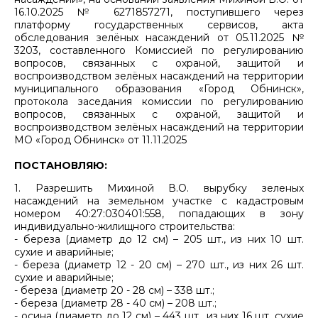
16.10.2025 № 6271857271, поступившего через
платформу государственных сервисов, акта
обследования зелёных насаждений от 05.11.2025 №
3203, составленного Комиссией по регулированию
вопросов, связанных с охраной, защитой и
воспроизводством зелёных насаждений на территории
муниципального образования «Город Обнинск»,
протокола заседания комиссии по регулированию
вопросов, связанных с охраной, защитой и
воспроизводством зелёных насаждений на территории
МО «Город Обнинск» от 11.11.2025
ПОСТАНОВЛЯЮ:
1. Разрешить Михиной В.О. вырубку зеленых
насаждений на земельном участке с кадастровым
номером 40:27:030401:558, попадающих в зону
индивидуально-жилищного строительства:
- береза (диаметр до 12 см) – 205 шт., из них 10 шт.
сухие и аварийные;
- береза (диаметр 12 - 20 см) – 270 шт., из них 26 шт.
сухие и аварийные;
- береза (диаметр 20 - 28 см) – 338 шт.;
- береза (диаметр 28 - 40 см) – 208 шт.;
- осина (диаметр до 12 см) – 443 шт., из них 16 шт. сухие