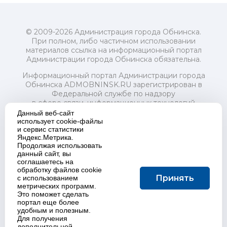
© 2009-2026 Администрация города Обнинска.
При полном, либо частичном использовании
материалов ссылка на информационный портал
Администрации города Обнинска обязательна.
Информационный портал Администрации города
Обнинска ADMOBNINSK.RU зарегистрирован в
Федеральной службе по надзору
в сфере связи, информационных технологий
и массовых коммуникаций (Роскомнадзор) 24 июля
Данный веб-сайт
2018 года.
использует cookie-файлы
и сервис статистики
Свидетельство о регистрации Эл № ФС77-73321
Яндекс.Метрика.
Продолжая использовать
Учредитель: Администрация (исполнительно-
данный сайт, вы
распорядительный орган) городского округа "Город
соглашаетесь на
Обнинск". Главный редактор: Байкова Е.А.
обработку файлов cookie
Адрес электронной почты Редакции:
Принять
с использованием
redactor@admobninsk.ru
метрических программ.
Телефон Редакции: +7 (484) 395-85-85
Это поможет сделать
Настоящий ресурс содержит материалы 18+
портал еще более
Политика в отношении обработки персональных
удобным и полезным.
Для получения
данных
дополнительной