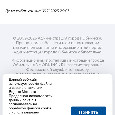
Дата публикации: 09.11.2025 20:03
© 2009-2026 Администрация города Обнинска.
При полном, либо частичном использовании
материалов ссылка на информационный портал
Администрации города Обнинска обязательна.
Информационный портал Администрации города
Обнинска ADMOBNINSK.RU зарегистрирован в
Федеральной службе по надзору
в сфере связи, информационных технологий
и массовых коммуникаций (Роскомнадзор) 24 июля
Данный веб-сайт
2018 года.
использует cookie-файлы
и сервис статистики
Свидетельство о регистрации Эл № ФС77-73321
Яндекс.Метрика.
Продолжая использовать
Учредитель: Администрация (исполнительно-
данный сайт, вы
распорядительный орган) городского округа "Город
соглашаетесь на
Обнинск". Главный редактор: Байкова Е.А.
обработку файлов cookie
Адрес электронной почты Редакции:
Принять
с использованием
redactor@admobninsk.ru