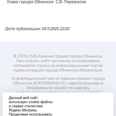
Глава города Обнинска С.В. Перевалов
Дата публикации: 05.11.2025 22:20
© 2009-2026 Администрация города Обнинска.
При полном, либо частичном использовании
материалов ссылка на информационный портал
Администрации города Обнинска обязательна.
Информационный портал Администрации города
Обнинска ADMOBNINSK.RU зарегистрирован в
Федеральной службе по надзору
в сфере связи, информационных технологий
и массовых коммуникаций (Роскомнадзор) 24 июля
Данный веб-сайт
2018 года.
использует cookie-файлы
и сервис статистики
Свидетельство о регистрации Эл № ФС77-73321
Яндекс.Метрика.
Продолжая использовать
Учредитель: Администрация (исполнительно-