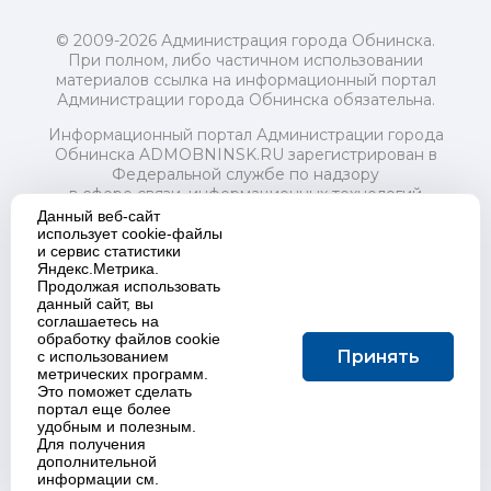
© 2009-2026 Администрация города Обнинска.
При полном, либо частичном использовании
материалов ссылка на информационный портал
Администрации города Обнинска обязательна.
Информационный портал Администрации города
Обнинска ADMOBNINSK.RU зарегистрирован в
Федеральной службе по надзору
в сфере связи, информационных технологий
и массовых коммуникаций (Роскомнадзор) 24 июля
Данный веб-сайт
2018 года.
использует cookie-файлы
и сервис статистики
Свидетельство о регистрации Эл № ФС77-73321
Яндекс.Метрика.
Продолжая использовать
Учредитель: Администрация (исполнительно-
данный сайт, вы
распорядительный орган) городского округа "Город
соглашаетесь на
Обнинск". Главный редактор: Байкова Е.А.
обработку файлов cookie
Адрес электронной почты Редакции:
Принять
с использованием
redactor@admobninsk.ru
метрических программ.
Телефон Редакции: +7 (484) 395-85-85
Это поможет сделать
Настоящий ресурс содержит материалы 18+
портал еще более
Политика в отношении обработки персональных
удобным и полезным.
Для получения
данных
дополнительной
информации см.