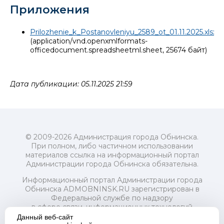
Приложения
Prilozhenie_k_Postanovleniyu_2589_ot_01.11.2025.xlsx
(application/vnd.openxmlformats-
officedocument.spreadsheetml.sheet, 25674 байт)
Дата публикации: 05.11.2025 21:59
© 2009-2026 Администрация города Обнинска.
При полном, либо частичном использовании
материалов ссылка на информационный портал
Администрации города Обнинска обязательна.
Информационный портал Администрации города
Обнинска ADMOBNINSK.RU зарегистрирован в
Федеральной службе по надзору
в сфере связи, информационных технологий
и массовых коммуникаций (Роскомнадзор) 24 июля
Данный веб-сайт