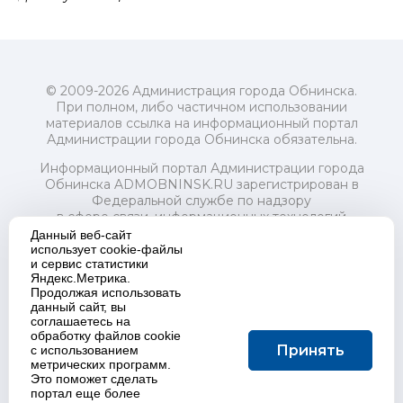
© 2009-2026 Администрация города Обнинска.
При полном, либо частичном использовании
материалов ссылка на информационный портал
Администрации города Обнинска обязательна.
Информационный портал Администрации города
Обнинска ADMOBNINSK.RU зарегистрирован в
Федеральной службе по надзору
в сфере связи, информационных технологий
и массовых коммуникаций (Роскомнадзор) 24 июля
Данный веб-сайт
2018 года.
использует cookie-файлы
и сервис статистики
Свидетельство о регистрации Эл № ФС77-73321
Яндекс.Метрика.
Продолжая использовать
Учредитель: Администрация (исполнительно-
данный сайт, вы
распорядительный орган) городского округа "Город
соглашаетесь на
Обнинск". Главный редактор: Байкова Е.А.
обработку файлов cookie
Адрес электронной почты Редакции:
Принять
с использованием
redactor@admobninsk.ru
метрических программ.
Телефон Редакции: +7 (484) 395-85-85
Это поможет сделать
Настоящий ресурс содержит материалы 18+
портал еще более