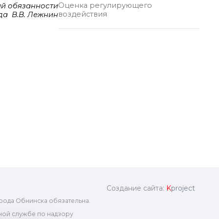
Оценка регулирующего
й обязанности
воздействия
да В.В. Лежнин
Создание сайта:
K
project
рода Обнинска обязательна.
ой службе по надзору