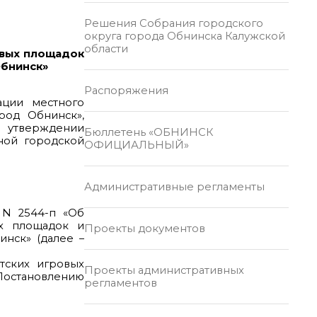
Решения Собрания городского
округа города Обнинска Калужской
области
овых площадок
Обнинск»
Распоряжения
ации местного
род Обнинск»,
б утверждении
Бюллетень «ОБНИНСК
ной городской
ОФИЦИАЛЬНЫЙ»
Административные регламенты
 N 2544-п «Об
ых площадок и
Проекты документов
нск» (далее –
тских игровых
Проекты административных
 Постановлению
регламентов