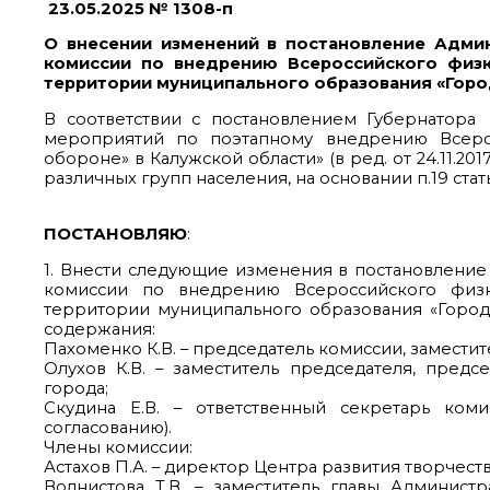
23.05.2025 № 1308-п
О внесении изменений в постановление Админ
комиссии по внедрению Всероссийского физк
территории муниципального образования «Гор
В соответствии с постановлением Губернатора
мероприятий по поэтапному внедрению Всерос
обороне» в Калужской области» (в ред. от 24.11.2
различных групп населения, на основании п.19 ст
ПОСТАНОВЛЯЮ
:
1. Внести следующие изменения в постановление 
комиссии по внедрению Всероссийского физк
территории муниципального образования «Город
содержания:
Пахоменко К.В. – председатель комиссии, замести
Олухов К.В. – заместитель председателя, пред
города;
Скудина Е.В. – ответственный секретарь ко
согласованию).
Члены комиссии:
Астахов П.А. – директор Центра развития творчест
Волнистова Т.В. – заместитель главы Админис