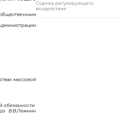
Оценка регулирующего
воздействия
м общественным
Администрации
ствах массовой
й обязанности
да В.В.Лежнин