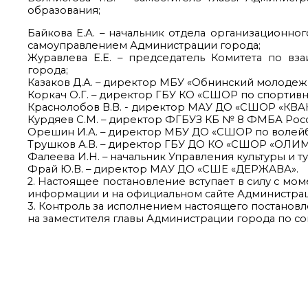
образования;
Байкова Е.А. – начальник отдела организационн
самоуправлением Администрации города;
Журавлева Е.Е. – председатель Комитета по в
города;
Казаков Д.А. – директор МБУ «Обнинский молодеж
Коркач О.Г. – директор ГБУ КО «СШОР по спортивн
Краснолобов В.В. - директор МАУ ДО «СШОР «КВА
Курдяев С.М. – директор ФГБУЗ КБ № 8 ФМБА Росс
Орешин И.А. – директор МБУ ДО «СШОР по волейбо
Трушков А.В. – директор ГБУ ДО КО «СШОР «ОЛИМП
Фалеева И.Н. – начальник Управления культуры и т
Фрай Ю.В. – директор МАУ ДО «СШЕ «ДЕРЖАВА».
2. Настоящее постановление вступает в силу с мо
информации и на официальном сайте Администрац
3. Контроль за исполнением настоящего постанов
на заместителя главы Администрации города по с