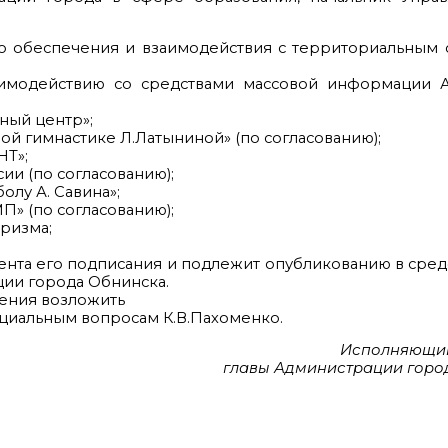
ого обеспечения и взаимодействия с территориальны
заимодействию со средствами массовой информации 
ный центр»;
ой гимнастике Л.Латыниной» (по согласованию);
НТ»;
ии (по согласованию);
лу А. Савина»;
» (по согласованию);
уризма;
мента его подписания и подлежит опубликованию в сред
ии города Обнинска.
ления возложить
оциальным вопросам К.В.Пахоменко.
Исполняющи
главы Администрации горо