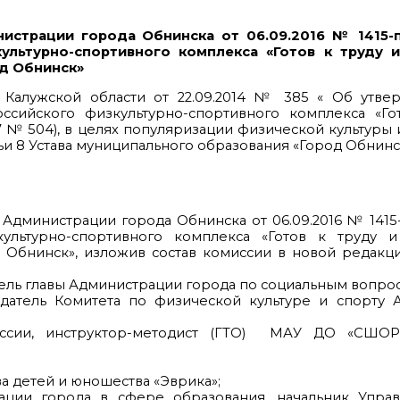
истрации города Обнинска от 06.09.2016 № 1415-
ультурно-спортивного комплекса «Готов к труду 
од Обнинск»
 Калужской области от 22.09.2014 № 385 « Об утве
сийского физкультурно-спортивного комплекса «Го
017 № 504), в целях популяризации физической культуры
атьи 8 Устава муниципального образования «Город Обнин
Администрации города Обнинска от 06.09.2016 № 1415
ультурно-спортивного комплекса «Готов к труду 
 Обнинск», изложив состав комиссии в новой редакц
тель главы Администрации города по социальным вопро
седатель Комитета по физической культуре и спорту
миссии, инструктор-методист (ГТО) МАУ ДО «СШО
ва детей и юношества «Эврика»;
трации города в сфере образования, начальник Упра