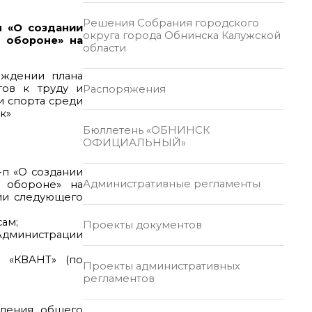
Решения Собрания городского
п «О создании
округа города Обнинска Калужской
и обороне» на
области
рждении плана
тов к труду и
Распоряжения
 и спорта среди
ск»
Бюллетень «ОБНИНСК
ОФИЦИАЛЬНЫЙ»
-п «О создании
Административные регламенты
и обороне» на
ии следующего
сам;
Проекты документов
 Администрации
Р «КВАНТ» (по
Проекты административных
регламентов
вления общего