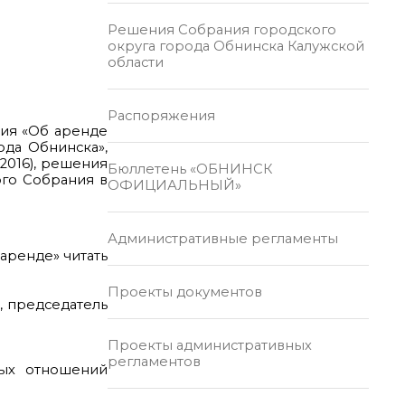
Решения Собрания городского
округа города Обнинска Калужской
области
Распоряжения
ния «Об аренде
ода Обнинска»,
2016), решения
Бюллетень «ОБНИНСК
ого Собрания в
ОФИЦИАЛЬНЫЙ»
Административные регламенты
аренде» читать
Проекты документов
, председатель
Проекты административных
регламентов
ых отношений