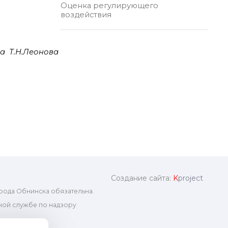
Оценка регулирующего
воздействия
да Т.Н.Леонова
Создание сайта:
K
project
рода Обнинска обязательна.
ой службе по надзору