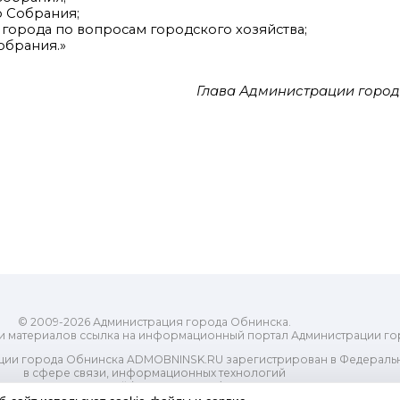
о Собрания;
города по вопросам городского хозяйства;
брания.»
Глава Администрации горо
© 2009-2026 Администрация города Обнинска.
и материалов ссылка на информационный портал Администрации го
ии города Обнинска ADMOBNINSK.RU зарегистрирован в Федеральн
в сфере связи, информационных технологий
ассовых коммуникаций (Роскомнадзор) 24 июля 2018 года.
Свидетельство о регистрации Эл № ФС77-73321