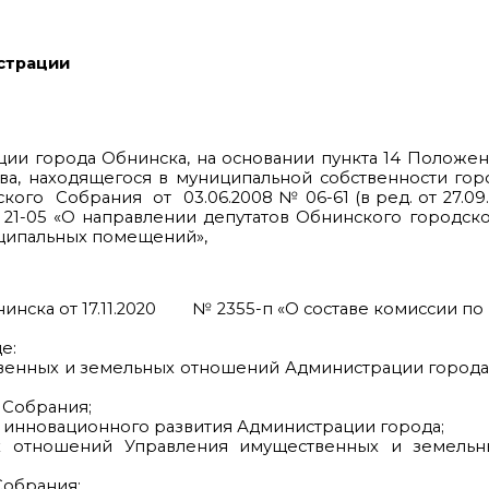
страции
ии города Обнинска, на основании пункта 14 Положе
а, находящегося в муниципальной собственности гор
 Собрания от 03.06.2008 № 06-61 (в ред. от 27.09.
 21-05 «О направлении депутатов Обнинского городск
ципальных помещений»,
инска от 17.11.2020 № 2355-п «О составе комиссии по 
е:
венных и земельных отношений Администрации города
 Собрания;
и инновационного развития Администрации города;
отношений Управления имущественных и земельн
Собрания;