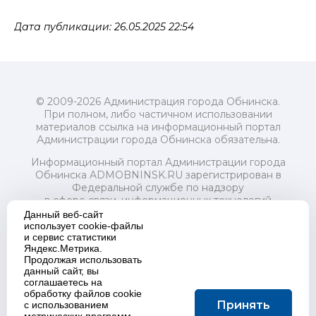
Дата публикации: 26.05.2025 22:54
© 2009-2026 Администрация города Обнинска.
При полном, либо частичном использовании
материалов ссылка на информационный портал
Администрации города Обнинска обязательна.
Информационный портал Администрации города
Обнинска ADMOBNINSK.RU зарегистрирован в
Федеральной службе по надзору
в сфере связи, информационных технологий
и массовых коммуникаций (Роскомнадзор) 24 июля
Данный веб-сайт
2018 года.
использует cookie-файлы
и сервис статистики
Свидетельство о регистрации Эл № ФС77-73321
Яндекс.Метрика.
Продолжая использовать
Учредитель: Администрация (исполнительно-
данный сайт, вы
распорядительный орган) городского округа "Город
соглашаетесь на
Обнинск". Главный редактор: Байкова Е.А.
обработку файлов cookie
Адрес электронной почты Редакции:
Принять
с использованием
redactor@admobninsk.ru