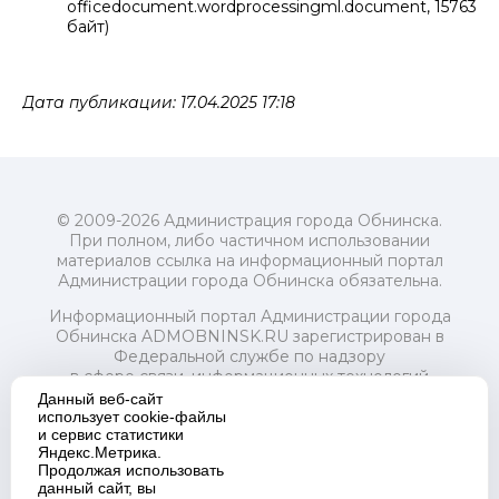
officedocument.wordprocessingml.document, 15763
байт)
Дата публикации: 17.04.2025 17:18
© 2009-2026 Администрация города Обнинска.
При полном, либо частичном использовании
материалов ссылка на информационный портал
Администрации города Обнинска обязательна.
Информационный портал Администрации города
Обнинска ADMOBNINSK.RU зарегистрирован в
Федеральной службе по надзору
в сфере связи, информационных технологий
и массовых коммуникаций (Роскомнадзор) 24 июля
Данный веб-сайт
2018 года.
использует cookie-файлы
и сервис статистики
Свидетельство о регистрации Эл № ФС77-73321
Яндекс.Метрика.
Продолжая использовать
Учредитель: Администрация (исполнительно-
данный сайт, вы
распорядительный орган) городского округа "Город