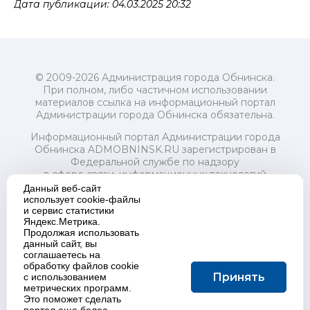
Дата публикации: 04.03.2025 20:32
© 2009-2026 Администрация города Обнинска.
При полном, либо частичном использовании
материалов ссылка на информационный портал
Администрации города Обнинска обязательна.
Информационный портал Администрации города
Обнинска ADMOBNINSK.RU зарегистрирован в
Федеральной службе по надзору
в сфере связи, информационных технологий
и массовых коммуникаций (Роскомнадзор) 24 июля
Данный веб-сайт
2018 года.
использует cookie-файлы
и сервис статистики
Свидетельство о регистрации Эл № ФС77-73321
Яндекс.Метрика.
Продолжая использовать
Учредитель: Администрация (исполнительно-
данный сайт, вы
распорядительный орган) городского округа "Город
соглашаетесь на
Обнинск". Главный редактор: Байкова Е.А.
обработку файлов cookie
Адрес электронной почты Редакции:
Принять
с использованием
redactor@admobninsk.ru
метрических программ.
Телефон Редакции: +7 (484) 395-85-85
Это поможет сделать
Настоящий ресурс содержит материалы 18+