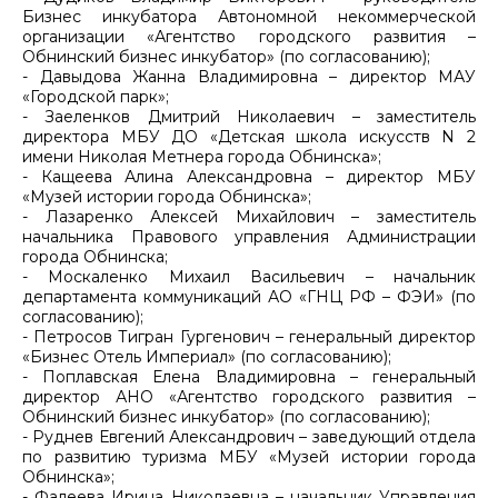
Бизнес инкубатора Автономной некоммерческой
организации «Агентство городского развития –
Обнинский бизнес инкубатор» (по согласованию);
- Давыдова Жанна Владимировна – директор МАУ
«Городской парк»;
- Заеленков Дмитрий Николаевич – заместитель
директора МБУ ДО «Детская школа искусств N 2
имени Николая Метнера города Обнинска»;
- Кащеева Алина Александровна – директор МБУ
«Музей истории города Обнинска»;
- Лазаренко Алексей Михайлович – заместитель
начальника Правового управления Администрации
города Обнинска;
- Москаленко Михаил Васильевич – начальник
департамента коммуникаций АО «ГНЦ РФ – ФЭИ» (по
согласованию);
- Петросов Тигран Гургенович – генеральный директор
«Бизнес Отель Империал» (по согласованию);
- Поплавская Елена Владимировна – генеральный
директор АНО «Агентство городского развития –
Обнинский бизнес инкубатор» (по согласованию);
- Руднев Евгений Александрович – заведующий отдела
по развитию туризма МБУ «Музей истории города
Обнинска»;
- Фалеева Ирина Николаевна – начальник Управления