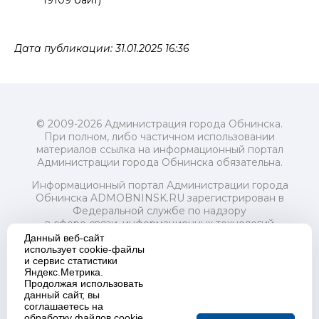
Дата публикации: 31.01.2025 16:36
© 2009-2026 Администрация города Обнинска.
При полном, либо частичном использовании
материалов ссылка на информационный портал
Администрации города Обнинска обязательна.
Информационный портал Администрации города
Обнинска ADMOBNINSK.RU зарегистрирован в
Федеральной службе по надзору
в сфере связи, информационных технологий
и массовых коммуникаций (Роскомнадзор) 24 июля
Данный веб-сайт
2018 года.
использует cookie-файлы
и сервис статистики
Свидетельство о регистрации Эл № ФС77-73321
Яндекс.Метрика.
Продолжая использовать
Учредитель: Администрация (исполнительно-
данный сайт, вы
распорядительный орган) городского округа "Город
соглашаетесь на
Обнинск". Главный редактор: Байкова Е.А.
обработку файлов cookie