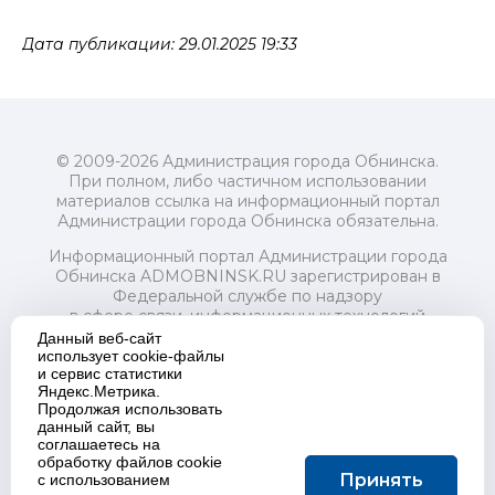
Дата публикации: 29.01.2025 19:33
© 2009-2026 Администрация города Обнинска.
При полном, либо частичном использовании
материалов ссылка на информационный портал
Администрации города Обнинска обязательна.
Информационный портал Администрации города
Обнинска ADMOBNINSK.RU зарегистрирован в
Федеральной службе по надзору
в сфере связи, информационных технологий
и массовых коммуникаций (Роскомнадзор) 24 июля
Данный веб-сайт
2018 года.
использует cookie-файлы
и сервис статистики
Свидетельство о регистрации Эл № ФС77-73321
Яндекс.Метрика.
Продолжая использовать
Учредитель: Администрация (исполнительно-
данный сайт, вы
распорядительный орган) городского округа "Город
соглашаетесь на
Обнинск". Главный редактор: Байкова Е.А.
обработку файлов cookie
Адрес электронной почты Редакции:
Принять
с использованием
redactor@admobninsk.ru