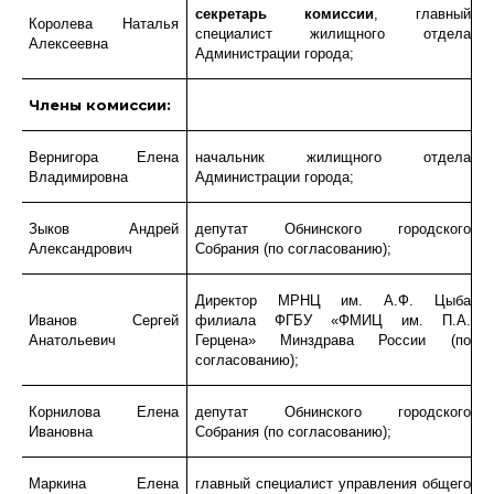
секретарь комиссии
, главный
Королева Наталья
специалист жилищного отдела
Алексеевна
Администрации города;
Члены комиссии:
Вернигора Елена
начальник жилищного отдела
Владимировна
Администрации города;
Зыков Андрей
депутат Обнинского городского
Александрович
Собрания
(по согласованию);
Директор МРНЦ им. А.Ф. Цыба
Иванов Сергей
филиала ФГБУ «ФМИЦ им. П.А.
Анатольевич
Герцена» Минздрава России (по
согласованию);
Корнилова Елена
депутат Обнинского городского
Ивановна
Собрания
(по согласованию);
Маркина Елена
главный специалист управления общего