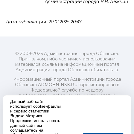
Администрации города В.В. Лежнин
Дата публикации: 20.01.2025 20:47
© 2009-2026 Администрация города Обнинска.
При полном, либо частичном использовании
материалов ссылка на информационный портал
Администрации города Обнинска обязательна.
Информационный портал Администрации города
Обнинска ADMOBNINSK.RU зарегистрирован в
Федеральной службе по надзору
в сфере связи, информационных технологий
и массовых коммуникаций (Роскомнадзор) 24 июля
Данный веб-сайт
2018 года.
использует cookie-файлы
и сервис статистики
Свидетельство о регистрации Эл № ФС77-73321
Яндекс.Метрика.
Продолжая использовать
Учредитель: Администрация (исполнительно-
данный сайт, вы
распорядительный орган) городского округа "Город
соглашаетесь на
Обнинск". Главный редактор: Байкова Е.А.