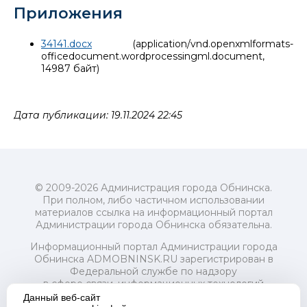
Приложения
34141.docx
(application/vnd.openxmlformats-
officedocument.wordprocessingml.document,
14987 байт)
Дата публикации: 19.11.2024 22:45
© 2009-2026 Администрация города Обнинска.
При полном, либо частичном использовании
материалов ссылка на информационный портал
Администрации города Обнинска обязательна.
Информационный портал Администрации города
Обнинска ADMOBNINSK.RU зарегистрирован в
Федеральной службе по надзору
в сфере связи, информационных технологий
и массовых коммуникаций (Роскомнадзор) 24 июля
Данный веб-сайт