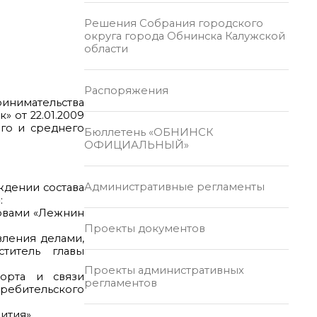
Решения Собрания городского
округа города Обнинска Калужской
области
Распоряжения
ринимательства
 от 22.01.2009
го и среднего
Бюллетень «ОБНИНСК
ОФИЦИАЛЬНЫЙ»
Административные регламенты
ждении состава
:
ловами «Лежнин
Проекты документов
вления делами,
титель главы
Проекты административных
порта и связи
регламентов
требительского
ития».