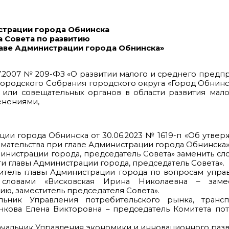
страции города Обнинска
а Совета по развитию
лаве Администрации города Обнинска»
07.2007 № 209-ФЗ «О развитии малого и среднего предп
родского Собрания городского округа «Город Обнинск»
или совещательных органов в области развития мало
енениями,
ции города Обнинска от 30.06.2023 № 1619-п «Об утвер
мательства при главе Администрации города Обнинска»
Администрации города, председатель Совета» заменить с
и главы Администрации города, председатель Совета».
ститель главы Администрации города по вопросам упра
 словами «Висковская Ирина Николаевна – замес
ю, заместитель председателя Совета».
льник Управления потребительского рынка, транс
нкова Елена Викторовна – председатель Комитета по
 начальник Управления экономики и инновационного разв