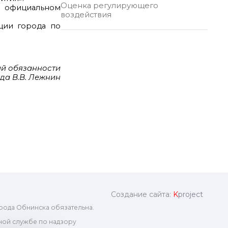
Оценка регулирующего
а официальном
воздействия
ции города по
й обязанности
да В.В. Лежнин
Создание сайта:
K
project
рода Обнинска обязательна.
ой службе по надзору