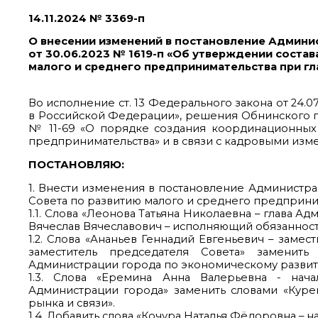
14.11.2024 № 3369-п
О внесении изменений в постановление Админи
от 30.06.2023 № 1619-п «Об утверждении состав
малого и среднего предпринимательства при г
Во исполнение ст. 13 Федерального закона от 24.
в Российской Федерации», решения Обнинского го
№ 11-69 «О порядке создания координационных 
предпринимательства» и в связи с кадровыми изм
ПОСТАНОВЛЯЮ:
1. Внести изменения в постановление Администра
Совета по развитию малого и среднего предприни
1.1. Слова «Леонова Татьяна Николаевна – глава 
Вячеслав Вячеславович – исполняющий обязанност
1.2. Слова «Ананьев Геннадий Евгеньевич – заме
заместитель председателя Совета» заменить
Администрации города по экономическому развити
1.3. Слова «Еремина Анна Валерьевна - нача
Администрации города» заменить словами «Куре
рынка и связи».
1.4. Добавить слова «Кочура Наталья Фёдоровна –