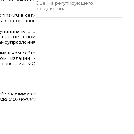
Оценка регулирующего
воздействия
insk.ru в сети
актов органов
униципального
ать в печатном
самоуправления
циальном сайте
ном издании -
управления МО
й обязанности
ода В.В.Лежнин