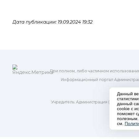
Дата публикации: 19.09.2024 19:32
При полном, либо частичном использовани
Информационный портал Администрац
и м
Данный ве
статистик
Учредитель: Администрация (исполнительно
данный са
Адр
cookie с 
поможет с
полезным.
П
см.
Полити