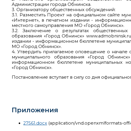
Администрации города Обнинска.
3. Организатору общественных обсуждений:
3.1. Разместить Проект на официальном сайте му
«Интернет», в печатном издании - информацион
местного самоуправления МО «Город Обнинск».
3.2. Заключение о результатах общественны
образования «Город Обнинск» www.admobninsk.ru 
издании - информационном бюллетене муниципал
МО «Город Обнинск».
4. Утвердить прилагаемое оповещение о начале 
муниципального образования «Город Обнинск»
информационном бюллетене муниципальных но
«Город Обнинск».
Постановление вступает в силу со дня официально
Приложения
27561.docx
(application/vnd.openxmlformats-of