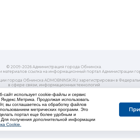
© 2009-2026 Администрация города Обнинска.
и материалов ссылка на информационный портал Администрации го
ии города Обнинска ADMOBNINSK.RU зарегистрирован в Федеральн
в сфере связи, информационных технологий
ассовых коммуникаций (Роскомнадзор) 24 июля 2018 года.
Свидетельство о регистрации Эл № ФС77-73321
б-сайт использует cookie-файлы и сервис
и Яндекс.Метрика. Продолжая использовать
-распорядительный орган) городского округа "Город Обнинск". Глав
йт, вы соглашаетесь на обработку файлов
ес электронной почты Редакции: redactor@admobninsk.ru
При
использованием метрических программ. Это
Телефон Редакции: +7 (484) 395-85-85
делать портал еще более удобным и
Настоящий ресурс содержит материалы 18+
 Для получения дополнительной информации
олитика в отношении обработки персональных данных
ка Cookie.