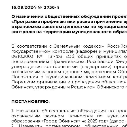
16.09.2024 № 2756-п
О назначении общественных обсуждений проек
«Программа профилактики рисков причинения в
охраняемым законом ценностям по муниципаль
контролю на территории муниципального образо
В соответствии с Земельным кодексом Российс
государственном контроле (надзоре) и муницип
06.10.2003 № 131-ФЗ «Об общих принципах о
постановлением Правительства Российской Фед
утверждения контрольными (надзорными) орга
охраняемым законом ценностям», решением Обнин
Положения о муниципальном земельном контро
Порядком организации и проведения обществен
Обнинск», утвержденным Решением Обнинского гор
ПОСТАНОВЛЯЮ:
1. Назначить общественные обсуждения по про
охраняемым законом ценностям по муницип
образования «Город Обнинск» на 2025 год» (далее – П
2. Назначить организатором общественных 