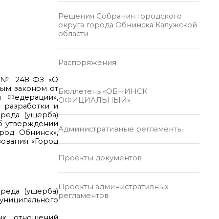
Решения Собрания городского
округа города Обнинска Калужской
области
Распоряжения
0 № 248-ФЗ «О
ным законом от
Бюллетень «ОБНИНСК
й Федерации»,
ОФИЦИАЛЬНЫЙ»
 разработки и
реда (ущерба)
Об утверждении
Административные регламенты
род Обнинск»,
ования «Город
Проекты документов
Проекты административных
реда (ущерба)
регламентов
ниципального
ых отношений