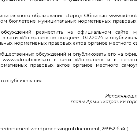
ниципального образования «Город Обнинск» www.admobn
ном бюллетене муниципальных нормативных правовых 
х обсуждений разместить на официальном сайте м
в сети «Интернет» не позднее 10.12.2024 и опубликов
ьных нормативных правовых актов органов местного 
общественных обсуждений и опубликовать его на офи
 www.admobninsk.ru в сети «Интернет» и в печат
рмативных правовых актов органов местного само
го опубликования.
Исполняющи
главы Администрации гор
ficedocument.wordprocessingml.document, 26952 байт)