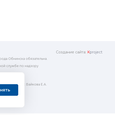
Создание сайта:
K
project
рода Обнинска обязательна.
ой службе по надзору
ный редактор: Байкова Е.А.
нять