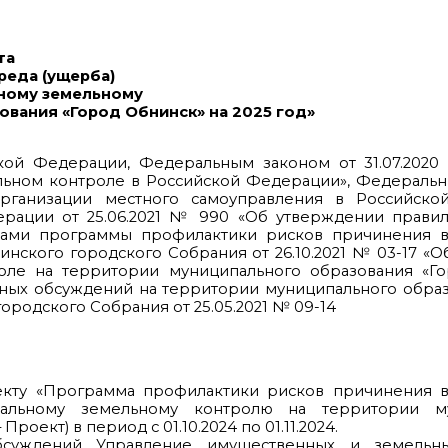
та
реда (ущерба)
ному земельному
вания «Город Обнинск» на 2025 год»
кой Федерации, Федеральным законом от 31.07.202
альном контроле в Российской Федерации», Федераль
рганизации местного самоуправления в Российско
ерации от 25.06.2021 № 990 «Об утверждении правил
нами программы профилактики рисков причинения в
ского городского Собрания от 26.10.2021 № 03-17 «
ле на территории муниципального образования «Го
ных обсуждений на территории муниципального образ
одского Собрания от 25.05.2021 № 09-14
екту «Программа профилактики рисков причинения в
альному земельному контролю на территории му
роект) в период с 01.10.2024 по 01.11.2024.
обсуждений Управление имущественных и земельн