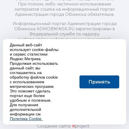
При полном, либо частичном использовании
материалов ссылка на информационный портал
Администрации города Обнинска обязательна.
Информационный портал Администрации города
Обнинска ADMOBNINSK.RU зарегистрирован в
Федеральной службе по надзору
в сфере связи, информационных технологий
и массовых коммуникаций (Роскомнадзор) 24 июля
Данный веб-сайт
2018 года.
использует cookie-файлы
и сервис статистики
Свидетельство о регистрации Эл № ФС77-73321
Яндекс.Метрика.
Продолжая использовать
Учредитель: Администрация (исполнительно-
данный сайт, вы
распорядительный орган) городского округа "Город
соглашаетесь на
Обнинск". Главный редактор: Байкова Е.А.
обработку файлов cookie
Адрес электронной почты Редакции:
Принять
с использованием
redactor@admobninsk.ru
метрических программ.
Телефон Редакции: +7 (484) 395-85-85
Это поможет сделать
Настоящий ресурс содержит материалы 18+
портал еще более
Политика в отношении обработки персональных
удобным и полезным.
Для получения
данных
дополнительной
информации см.
Политика Cookie.
Создание сайта:
K
project