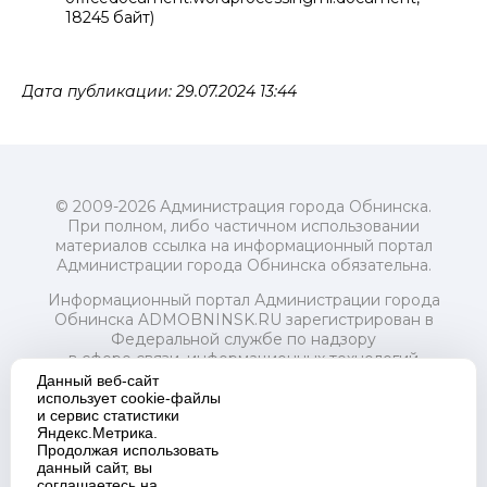
18245 байт)
Дата публикации: 29.07.2024 13:44
© 2009-2026 Администрация города Обнинска.
При полном, либо частичном использовании
материалов ссылка на информационный портал
Администрации города Обнинска обязательна.
Информационный портал Администрации города
Обнинска ADMOBNINSK.RU зарегистрирован в
Федеральной службе по надзору
в сфере связи, информационных технологий
и массовых коммуникаций (Роскомнадзор) 24 июля
Данный веб-сайт
2018 года.
использует cookie-файлы
и сервис статистики
Свидетельство о регистрации Эл № ФС77-73321
Яндекс.Метрика.
Продолжая использовать
Учредитель: Администрация (исполнительно-
данный сайт, вы
распорядительный орган) городского округа "Город
соглашаетесь на