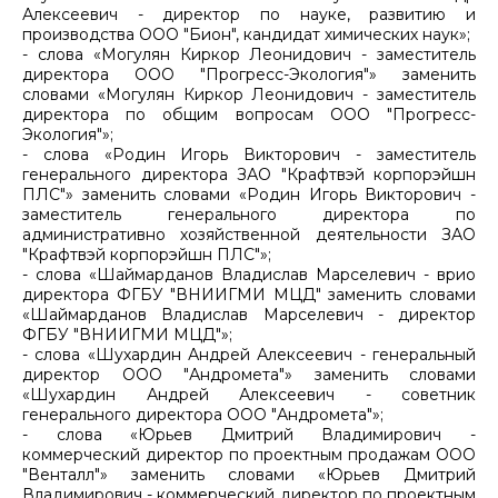
Алексеевич - директор по науке, развитию и
производства ООО "Бион", кандидат химических наук»;
- слова «Могулян Киркор Леонидович - заместитель
директора ООО "Прогресс-Экология"» заменить
словами «Могулян Киркор Леонидович - заместитель
директора по общим вопросам ООО "Прогресс-
Экология"»;
- слова «Родин Игорь Викторович - заместитель
генерального директора ЗАО "Крафтвэй корпорэйшн
ПЛС"» заменить словами «Родин Игорь Викторович -
заместитель генерального директора по
административно хозяйственной деятельности ЗАО
"Крафтвэй корпорэйшн ПЛС"»;
- слова «Шаймарданов Владислав Марселевич - врио
директора ФГБУ "ВНИИГМИ МЦД" заменить словами
«Шаймарданов Владислав Марселевич - директор
ФГБУ "ВНИИГМИ МЦД"»;
- слова «Шухардин Андрей Алексеевич - генеральный
директор ООО "Андромета"» заменить словами
«Шухардин Андрей Алексеевич - советник
генерального директора ООО "Андромета"»;
- слова «Юрьев Дмитрий Владимирович -
коммерческий директор по проектным продажам ООО
"Венталл"» заменить словами «Юрьев Дмитрий
Владимирович - коммерческий директор по проектным