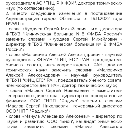
руководителя АО "ГНЦ РФ ФЭИ", доктора технических
наук (по согласованию).
2. Внести следующие изменения в постановление
Администрации города Обнинска от 16.11.2022 года
№2591-п:
- слова «Курдяев Сергей Михайлович - и.о. директора
ФГБУЗ "Клиническая больница N 8 ФМБА России"»
заменить словами «Курдяев Сергей Михайлович -
директор ФГБУЗ "Клиническая больница № 8 ФМБА
России"»;
- слова «Маловичко Алексей Александрович - научный
руководитель ФГБУН "ЛИЦ ЕГС" РАН, председатель
Ученого совета, член-корреспондент РАН, доктор
технических наук» заменить словами «Маловичко
Алексей Александрович - научный руководитель
ФГБУН "ФИЦ ЕГС" РАН, председатель Ученого совета,
член-корреспондент РАН, доктор технических наук»;
- слова «Маслов Сергей Николаевич - заместитель
генерального директора - директор по корпоративным
финансам ООО "НПП "Радико" заменить словами
«Маслов Сергей Николаевич - генеральный директор
ООО "НПП "Радико"»;
- слова «Мачула Александр Алексеевич - директор по
науке и развитию ООО "Бион", кандидат химических
наук» заменить словами «Мачула Александр