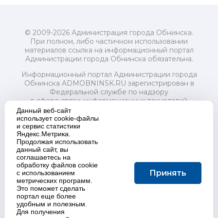
© 2009-2026 Администрация города Обнинска.
При полном, либо частичном использовании
материалов ссылка на информационный портал
Администрации города Обнинска обязательна.
Информационный портал Администрации города
Обнинска ADMOBNINSK.RU зарегистрирован в
Федеральной службе по надзору
в сфере связи, информационных технологий
и массовых коммуникаций (Роскомнадзор) 24 июля
Данный веб-сайт
2018 года.
использует cookie-файлы
и сервис статистики
Свидетельство о регистрации Эл № ФС77-73321
Яндекс.Метрика.
Продолжая использовать
Учредитель: Администрация (исполнительно-
данный сайт, вы
распорядительный орган) городского округа "Город
соглашаетесь на
Обнинск". Главный редактор: Байкова Е.А.
обработку файлов cookie
Адрес электронной почты Редакции:
Принять
с использованием
redactor@admobninsk.ru
метрических программ.
Телефон Редакции: +7 (484) 395-85-85
Это поможет сделать
Настоящий ресурс содержит материалы 18+
портал еще более
Политика в отношении обработки персональных
удобным и полезным.
Для получения
данных