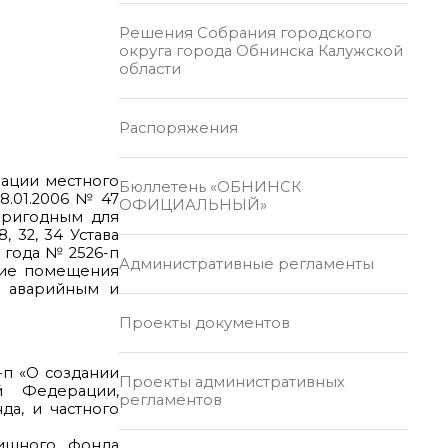
Решения Собрания городского
округа города Обнинска Калужской
области
Распоряжения
зации местного
Бюллетень «ОБНИНСК
8.01.2006 № 47
ОФИЦИАЛЬНЫЙ»
ригодным для
 32, 34 Устава
 года № 2526-п
Административные регламенты
ние помещения
 аварийным и
Проекты документов
-п «О создании
Проекты административных
 Федерации,
регламентов
а, и частного
лищного фонда