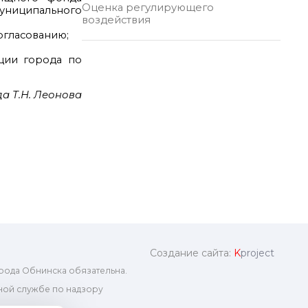
Оценка регулирующего
униципального
воздействия
огласованию;
ции города по
а Т.Н. Леонова
Создание сайта:
K
project
рода Обнинска обязательна.
ой службе по надзору