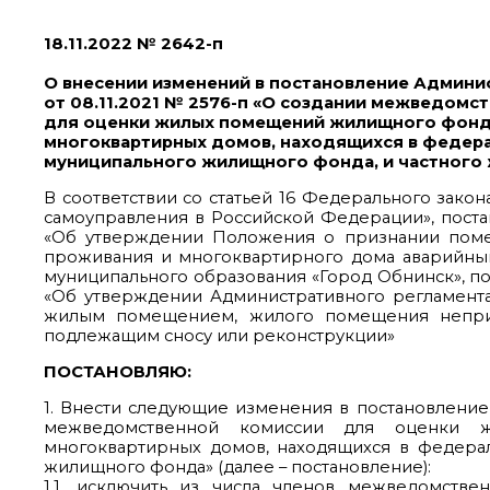
18.11.2022 № 2642-п
О внесении изменений в постановление Админи
от 08.11.2021 № 2576-п «О создании межведомс
для оценки жилых помещений жилищного фонд
многоквартирных домов, находящихся в федера
муниципального жилищного фонда, и частного
В соответствии со статьей 16 Федерального зако
самоуправления в Российской Федерации», поста
«Об утверждении Положения о признании пом
проживания и многоквартирного дома аварийным 
муниципального образования «Город Обнинск», по
«Об утверждении Административного регламент
жилым помещением, жилого помещения непри
подлежащим сносу или реконструкции»
ПОСТАНОВЛЯЮ:
1. Внести следующие изменения в постановление 
межведомственной комиссии для оценки 
многоквартирных домов, находящихся в федерал
жилищного фонда» (далее – постановление):
1.1. исключить из числа членов межведомст