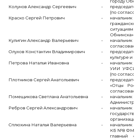
городу Обнин
Колунов Александр Сергеевич
-
председатель
(по согласова
Краско Сергей Петрович
-
начальник
гражданск
ситуациям
Обнинска»;
Кулигин Александр Валерьевич
-
начальник О
согласованию
Олухов Константин Владимирович
-
председате
культуре и с
Петрова Наталья Ивановна
-
начальник ф
УИИ УФСИН 
(по согласова
Плотников Сергей Анатольевич
-
председател
«Отцы Росс
согласованию
Помещикова Светлана Анатольевна
-
начальни
Администраци
Ребров Сергей Александрович
-
начальник 
государст
организациям
Сплюхина Наталья Валерьевна
-
начальник на
КБ №8 ФМБА 
главный сп