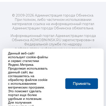
© 2009-2026 Администрация города Обнинска.
При полном, либо частичном использовании
материалов ссылка на информационный портал
Администрации города Обнинска обязательна.
Информационный портал Администрации города
Обнинска ADMOBNINSK.RU зарегистрирован в
Федеральной службе по надзору
в сфере связи, информационных технологий
и массовых коммуникаций (Роскомнадзор) 24 июля
Данный веб-сайт
2018 года.
использует cookie-файлы
и сервис статистики
Свидетельство о регистрации Эл № ФС77-73321
Яндекс.Метрика.
Продолжая использовать
Учредитель: Администрация (исполнительно-
данный сайт, вы
распорядительный орган) городского округа "Город
соглашаетесь на
Обнинск". Главный редактор: Байкова Е.А.
обработку файлов cookie
Адрес электронной почты Редакции:
Принять
с использованием
redactor@admobninsk.ru
метрических программ.
Телефон Редакции: +7 (484) 395-85-85
Это поможет сделать
Настоящий ресурс содержит материалы 18+
портал еще более
Политика в отношении обработки персональных
удобным и полезным.
Для получения
данных