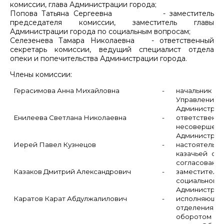
комиссии, глава Администрации города;
Попова Татьяна Сергеевна - заместитель
председателя комиссии, заместитель главы
Администрации города по социальным вопросам;
Селезенева Тамара Николаевна - ответственный
секретарь комиссии, ведущий специалист отдела
опеки и попечительства Администрации города.
Члены комиссии:
Герасимова Анна Михайловна
-
начальник
Управления к
Администраци
Енилеева Светлана Николаевна
-
ответственны
несовершен
Администраци
Иерей Павел Кузнецов
-
настоятель х
казачьей общ
согласованию
Казаков Дмитрий Александрович
-
заместите
социаль
Администраци
Каратов Карат Абдулжалилович
-
исполняющ
отделения 
оборотом 