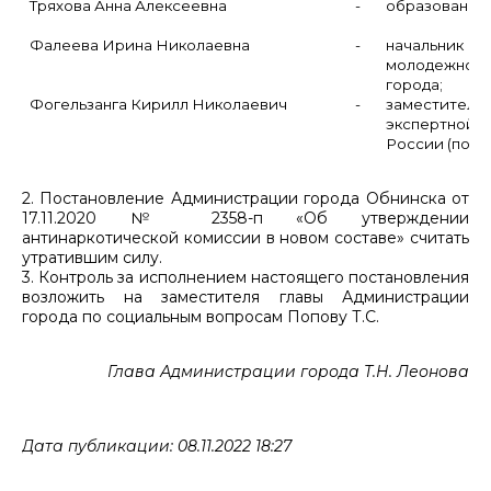
Тряхова Анна Алексеевна
-
образования 
Фалеева Ирина Николаевна
-
начальник
молодежно
города;
Фогельзанга Кирилл Николаевич
-
заместите
экспертной
России (по с
2. Постановление Администрации города Обнинска от
17.11.2020 № 2358-п «Об утверждении
антинаркотической комиссии в новом составе» считать
утратившим силу.
3. Контроль за исполнением настоящего постановления
возложить на заместителя главы Администрации
города по социальным вопросам Попову Т.С.
Глава Администрации города Т.Н. Леонова
Дата публикации: 08.11.2022 18:27