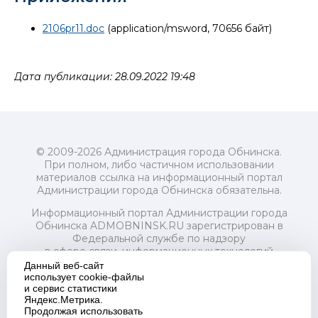
2106pr11.doc
(application/msword, 70656 байт)
Дата публикации: 28.09.2022 19:48
© 2009-2026 Администрация города Обнинска.
При полном, либо частичном использовании
материалов ссылка на информационный портал
Администрации города Обнинска обязательна.
Информационный портал Администрации города
Обнинска ADMOBNINSK.RU зарегистрирован в
Федеральной службе по надзору
в сфере связи, информационных технологий
и массовых коммуникаций (Роскомнадзор) 24 июля
Данный веб-сайт
2018 года.
использует cookie-файлы
и сервис статистики
Свидетельство о регистрации Эл № ФС77-73321
Яндекс.Метрика.
Продолжая использовать
Учредитель: Администрация (исполнительно-