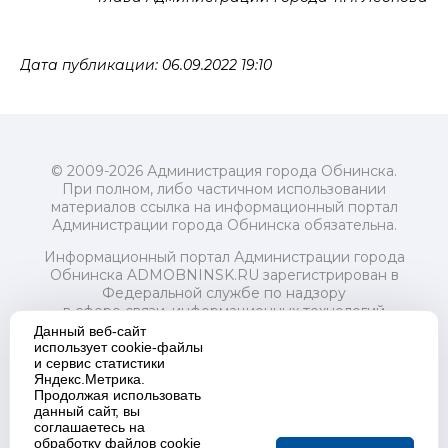
Дата публикации: 06.09.2022 19:10
© 2009-2026 Администрация города Обнинска.
При полном, либо частичном использовании
материалов ссылка на информационный портал
Администрации города Обнинска обязательна.
Информационный портал Администрации города
Обнинска ADMOBNINSK.RU зарегистрирован в
Федеральной службе по надзору
в сфере связи, информационных технологий
и массовых коммуникаций (Роскомнадзор) 24 июля
Данный веб-сайт
2018 года.
использует cookie-файлы
и сервис статистики
Свидетельство о регистрации Эл № ФС77-73321
Яндекс.Метрика.
Продолжая использовать
Учредитель: Администрация (исполнительно-
данный сайт, вы
распорядительный орган) городского округа "Город
соглашаетесь на
Обнинск". Главный редактор: Байкова Е.А.
обработку файлов cookie