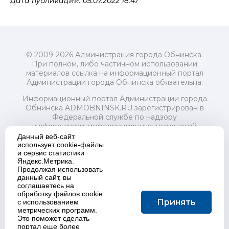
Дата публикации: 05.07.2022 18:47
© 2009-2026 Администрация города Обнинска.
При полном, либо частичном использовании
материалов ссылка на информационный портал
Администрации города Обнинска обязательна.
Информационный портал Администрации города
Обнинска ADMOBNINSK.RU зарегистрирован в
Федеральной службе по надзору
в сфере связи, информационных технологий
и массовых коммуникаций (Роскомнадзор) 24 июля
Данный веб-сайт
2018 года.
использует cookie-файлы
и сервис статистики
Свидетельство о регистрации Эл № ФС77-73321
Яндекс.Метрика.
Продолжая использовать
Учредитель: Администрация (исполнительно-
данный сайт, вы
распорядительный орган) городского округа "Город
соглашаетесь на
Обнинск". Главный редактор: Байкова Е.А.
обработку файлов cookie
Адрес электронной почты Редакции:
Принять
с использованием
redactor@admobninsk.ru
метрических программ.
Телефон Редакции: +7 (484) 395-85-85
Это поможет сделать
Настоящий ресурс содержит материалы 18+
портал еще более