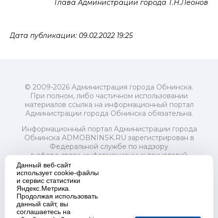
Глава Администрации города Т.Н.Леонов
Дата публикации: 09.02.2022 19:25
© 2009-2026 Администрация города Обнинска.
При полном, либо частичном использовании
материалов ссылка на информационный портал
Администрации города Обнинска обязательна.
Информационный портал Администрации города
Обнинска ADMOBNINSK.RU зарегистрирован в
Федеральной службе по надзору
в сфере связи, информационных технологий
и массовых коммуникаций (Роскомнадзор) 24 июля
Данный веб-сайт
2018 года.
использует cookie-файлы
и сервис статистики
Свидетельство о регистрации Эл № ФС77-73321
Яндекс.Метрика.
Продолжая использовать
Учредитель: Администрация (исполнительно-
данный сайт, вы
распорядительный орган) городского округа "Город
соглашаетесь на
Обнинск". Главный редактор: Байкова Е.А.