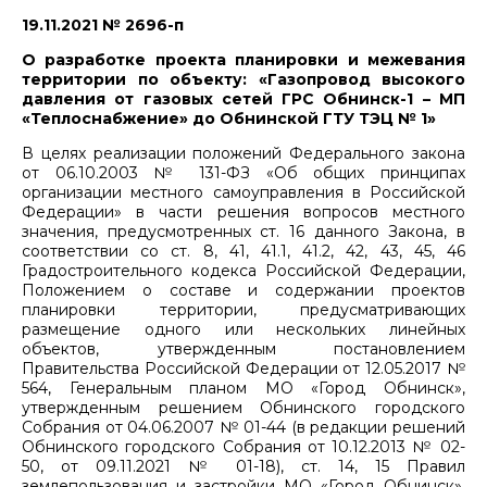
19.11.2021 № 2696-п
О разработке проекта планировки и межевания
территории по объекту: «Газопровод высокого
давления от газовых сетей ГРС Обнинск-1 – МП
«Теплоснабжение» до Обнинской ГТУ ТЭЦ № 1»
В целях реализации положений Федерального закона
от 06.10.2003 № 131-ФЗ «Об общих принципах
организации местного самоуправления в Российской
Федерации» в части решения вопросов местного
значения, предусмотренных ст. 16 данного Закона, в
соответствии со ст. 8, 41, 41.1, 41.2, 42, 43, 45, 46
Градостроительного кодекса Российской Федерации,
Положением о составе и содержании проектов
планировки территории, предусматривающих
размещение одного или нескольких линейных
объектов, утвержденным постановлением
Правительства Российской Федерации от 12.05.2017 №
564, Генеральным планом МО «Город Обнинск»,
утвержденным решением Обнинского городского
Собрания от 04.06.2007 № 01-44 (в редакции решений
Обнинского городского Собрания от 10.12.2013 № 02-
50, от 09.11.2021 № 01-18), ст. 14, 15 Правил
землепользования и застройки МО «Город Обнинск»,