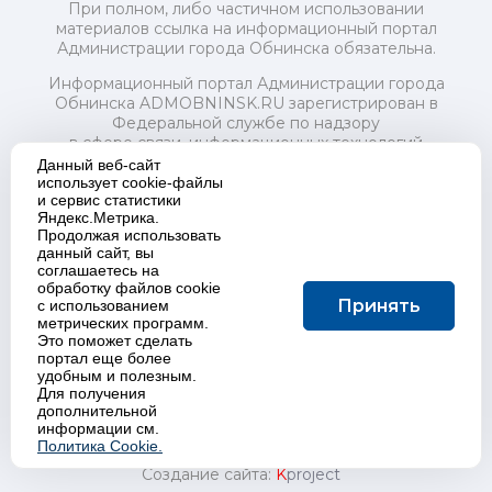
При полном, либо частичном использовании
материалов ссылка на информационный портал
Администрации города Обнинска обязательна.
Информационный портал Администрации города
Обнинска ADMOBNINSK.RU зарегистрирован в
Федеральной службе по надзору
в сфере связи, информационных технологий
и массовых коммуникаций (Роскомнадзор) 24 июля
Данный веб-сайт
2018 года.
использует cookie-файлы
и сервис статистики
Свидетельство о регистрации Эл № ФС77-73321
Яндекс.Метрика.
Продолжая использовать
Учредитель: Администрация (исполнительно-
данный сайт, вы
распорядительный орган) городского округа "Город
соглашаетесь на
Обнинск". Главный редактор: Байкова Е.А.
обработку файлов cookie
Адрес электронной почты Редакции:
Принять
с использованием
redactor@admobninsk.ru
метрических программ.
Телефон Редакции: +7 (484) 395-85-85
Это поможет сделать
Настоящий ресурс содержит материалы 18+
портал еще более
Политика в отношении обработки персональных
удобным и полезным.
Для получения
данных
дополнительной
информации см.
Политика Cookie.
Создание сайта:
K
project