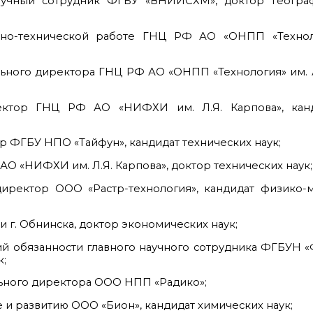
учный сотрудник ФГБУ «ВНИИСХМ», доктор географ
чно-технической работе ГНЦ РФ АО «ОНПП «Техноло
льного директора ГНЦ РФ АО «ОНПП «Технология» им. 
ектор ГНЦ РФ АО «НИФХИ им. Л.Я. Карпова», кан
 ФГБУ НПО «Тайфун», кандидат технических наук;
О «НИФХИ им. Л.Я. Карпова», доктор технических наук;
иректор ООО «Растр-технология», кандидат физико-м
 г. Обнинска, доктор экономических наук;
й обязанности главного научного сотрудника ФГБУН 
к;
льного директора ООО НПП «Радико»;
 и развитию ООО «Бион», кандидат химических наук;