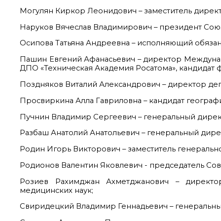
Могулян Киркор Леонидович – заместитель дирек
Наруков Вячеслав Владимирович – президент Сою
Осипова Татьяна Андреевна – исполняющий обяз
Пашин Евгений Афанасьевич – директор Междуна
ДПО «Техническая Академия Росатома», кандидат 
Поздняков Виталий Александрович – директор де
Просвиркина Алла Гавриловна – кандидат географи
Пучнин Владимир Сергеевич – генеральный дирек
Разбаш Анатолий Анатольевич – генеральный дирек
Родин Игорь Викторович – заместитель генераль
Родионов Валентин Яковлевич - председатель Сове
Розиев Рахимджан Ахметджанович – директор
медицинских наук;
Свиридецкий Владимир Геннадьевич – генеральны