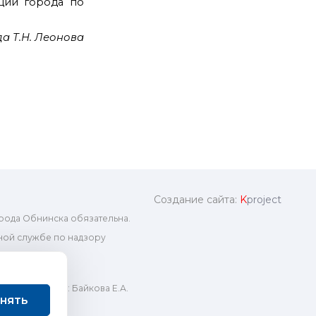
ции города по
а Т.Н. Леонова
Создание сайта:
K
project
рода Обнинска обязательна.
ой службе по надзору
ный редактор: Байкова Е.А.
нять