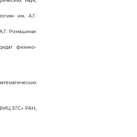
ических наук,
гия» им. А.Г.
А.Г. Ромашина»
дидат физико-
атематических
«ФИЦ ЕГС» РАН,