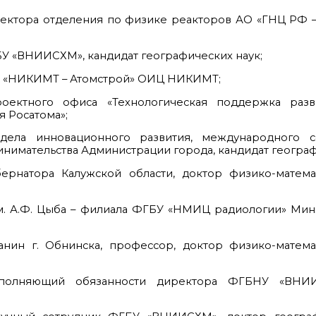
ректора отделения по физике реакторов АО «ГНЦ РФ 
У «ВНИИСХМ», кандидат географических наук;
О «НИКИМТ – Атомстрой» ОИЦ НИКИМТ;
оектного офиса «Технологическая поддержка раз
 Росатома»;
дела инновационного развития, международного со
нимательства Администрации города, кандидат географ
ернатора Калужской области, доктор физико-математ
. А.Ф. Цыба – филиала ФГБУ «НМИЦ радиологии» Минз
нин г. Обнинска, профессор, доктор физико-математ
полняющий обязанности директора ФГБНУ «ВНИИ