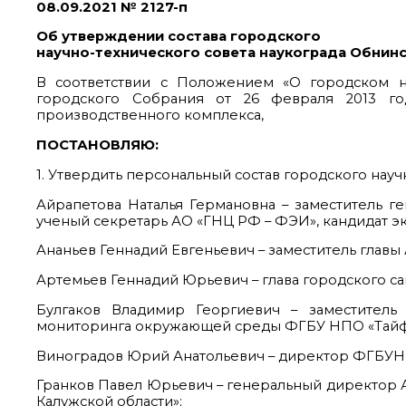
08.09.2021 № 2127-п
Об утверждении состава городского
научно-технического совета наукограда Обнин
В соответствии с Положением «О городском н
городского Собрания от 26 февраля 2013 г
производственного комплекса,
ПОСТАНОВЛЯЮ:
1. Утвердить персональный состав городского науч
Айрапетова Наталья Германовна – заместитель 
ученый секретарь АО «ГНЦ РФ – ФЭИ», кандидат э
Ананьев Геннадий Евгеньевич – заместитель глав
Артемьев Геннадий Юрьевич – глава городского с
Булгаков Владимир Георгиевич – заместитель
мониторинга окружающей среды ФГБУ НПО «Тайфун
Виноградов Юрий Анатольевич – директор ФГБУН «
Гранков Павел Юрьевич – генеральный директор А
Калужской области»;