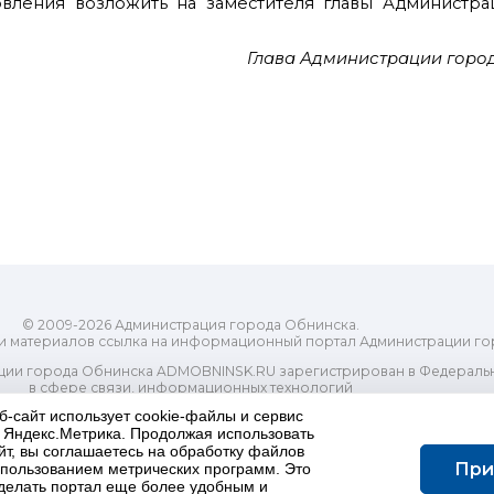
овления возложить на заместителя главы Администра
Глава Администрации город
© 2009-2026 Администрация города Обнинска.
и материалов ссылка на информационный портал Администрации го
ии города Обнинска ADMOBNINSK.RU зарегистрирован в Федеральн
в сфере связи, информационных технологий
ассовых коммуникаций (Роскомнадзор) 24 июля 2018 года.
б-сайт использует cookie-файлы и сервис
Свидетельство о регистрации Эл № ФС77-73321
и Яндекс.Метрика. Продолжая использовать
-распорядительный орган) городского округа "Город Обнинск". Глав
йт, вы соглашаетесь на обработку файлов
При
ес электронной почты Редакции: redactor@admobninsk.ru
использованием метрических программ. Это
Телефон Редакции: +7 (484) 395-85-85
делать портал еще более удобным и