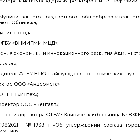
ректора Института ядерных реакторов и теплофизики
униципального бюджетного общеобразовательног
ю г. Обнинска;
анин города;
 ФГБУ «ВНИИГМИ МЦД»;
ения экономики и инновационного развития Администр
ролог»;
итель ФГБУ НПО «Тайфун», доктор технических наук;
ектор ООО «Андромета»;
О НПП «Интех»;
ректор ООО «Венталл»;
нности директора ФГБУЗ Клиническая больница № 8 Ф
.08.2021г. №1938-п «Об утверждении состава город
им силу.