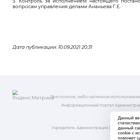
3. Контроль за исполнением настоящего постан
вопросам управления делами Ананьева Г.Е.
Дата публикации: 10.09.2021 20:31
При полном, либо частичном использовани
Информационный портал Администрац
и м
Данный ве
статистик
Учредитель: Администрация (исполнительно
данный са
Адр
cookie с 
поможет с