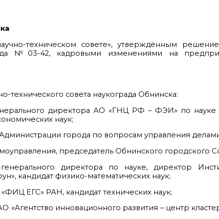
ска
аучно-техническом совете», утверждённым решени
ода №03-42, кадровыми изменениями на предприя
но-технического совета наукограда Обнинска:
генерального директора АО «ГНЦ РФ – ФЭИ» по науке
кономических наук;
ы Администрации города по вопросам управления делами
амоуправления, председатель Обнинского городского С
 генерального директора по науке, директор Инст
», кандидат физико-математических наук;
ФИЦ ЕГС» РАН, кандидат технических наук;
О «Агентство инновационного развития – центр класте