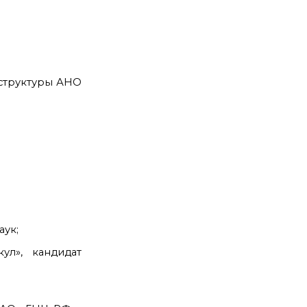
структуры АНО
аук;
л», кандидат