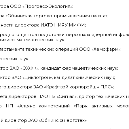
тора ООО «Прогресс-Экология»;
за «Обнинская торгово-промышленная палата»;
анности директора ИАТЭ НИЯУ МИФИ;
родного центра подготовки персонала ядерной инфра
физико-математических наук;
партамента технических операций ООО «Хемофарм»;
ческих наук;
тор ЗАО «ОХФК», кандидат фармацевтических наук;
тор ЗАО «Циклотрон», кандидат химических наук;
ного директора ЗАО «Крафтвэй корпорэйшн ПЛС»;
та директоров ПАО ПЗ «Сигнал», доктор технических н
 НП «Альянс компетенций «Парк активных молоку
й директор ЗАО «Обнинскэнерготех»;