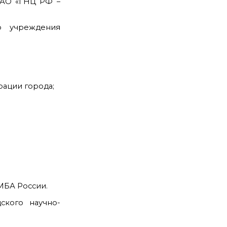
 АО «ГНЦ РФ –
о учреждения
ации города;
МБА России.
ского научно-