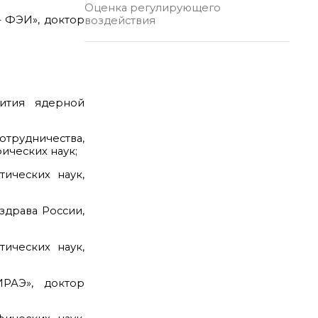
Оценка регулирующего
– ФЭИ», доктор
воздействия
вития ядерной
трудничества,
ических наук;
ических наук,
драва России,
ических наук,
РАЭ», доктор