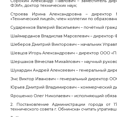
Сорокин Александр Павлович – заместитель ди
ФЭИ», доктор технических наук;
Строева Ирина Александровна – директор М
«Технический лицей», член коллегии по образовани
Сударенков Валерий Васильевич – почётный гражд
Шаймарданов Владислав Марселевич – директор
Шеберов Дмитрий Викторович – начальник Управл
Шевцов Игорь Александрович – директор ООО «П
Шершаков Вячеслав Михайлович – научный руковод
Шухардин Андрей Алексеевич – генеральный дир
Энс Виктор Иванович – генеральный директор ОО
Юрьев Дмитрий Владимирович – коммерческий ди
Ярошенко Олег Николаевич – исполняющий обяза
2. Постановление Администрации города от 17
технического совета г. Обнинска» считать утративш