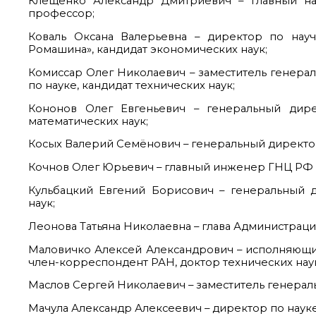
Клещенко Александр Дмитриевич – главный на
профессор;
Коваль Оксана Валерьевна – директор по нау
Ромашина», кандидат экономических наук;
Комиссар Олег Николаевич – заместитель генера
по науке, кандидат технических наук;
Кононов Олег Евгеньевич – генеральный дир
математических наук;
Косых Валерий Семёнович – генеральный директор
Кочнов Олег Юрьевич – главный инженер ГНЦ РФ А
Кульбацкий Евгений Борисович – генеральный д
наук;
Леонова Татьяна Николаевна – глава Администрации
Маловичко Алексей Александрович – исполняющи
член-корреспондент РАН, доктор технических нау
Маслов Сергей Николаевич – заместитель генера
Мачула Александр Алексеевич – директор по науке