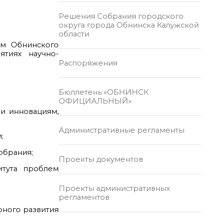
Решения Собрания городского
округа города Обнинска Калужской
области
ем Обнинского
тиях научно-
Распоряжения
Бюллетень «ОБНИНСК
ОФИЦИАЛЬНЫЙ»
 и инновациям,
Административные регламенты
;
обрания;
Проекты документов
итута проблем
Проекты административных
регламентов
рного развития